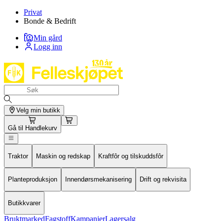
Privat
Bonde & Bedrift
Min gård
Logg inn
Velg min butikk
Gå til
Handlekurv
Traktor
Maskin og redskap
Kraftfôr og tilskuddsfôr
Planteproduksjon
Innendørsmekanisering
Drift og rekvisita
Butikkvarer
Bruktmarked
Fagstoff
Kampanjer
Lagersalg