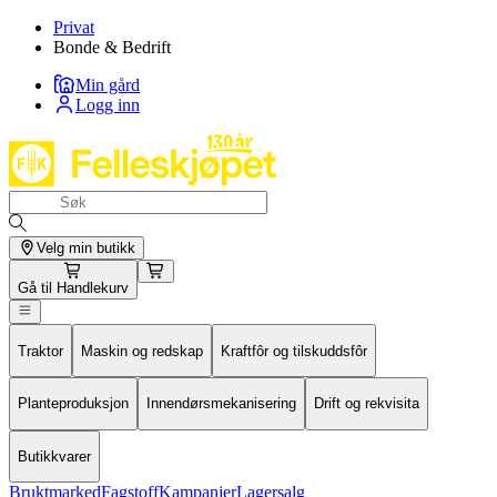
Privat
Bonde & Bedrift
Min gård
Logg inn
Velg min butikk
Gå til
Handlekurv
Traktor
Maskin og redskap
Kraftfôr og tilskuddsfôr
Planteproduksjon
Innendørsmekanisering
Drift og rekvisita
Butikkvarer
Bruktmarked
Fagstoff
Kampanjer
Lagersalg