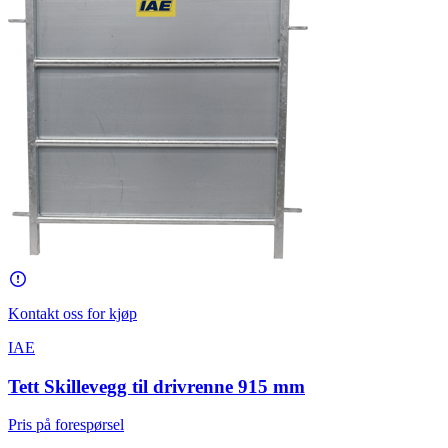
Kontakt oss for kjøp
IAE
Tett Skillevegg til drivrenne 915 mm
Pris på forespørsel