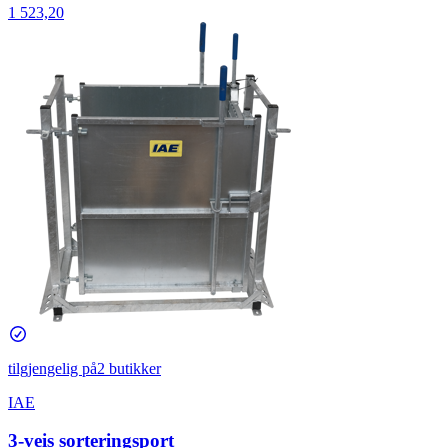
1 523,20
tilgjengelig på
2 butikker
IAE
3-veis sorteringsport