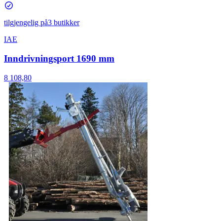
tilgjengelig på
3 butikker
IAE
Inndrivningsport 1690 mm
8 108,80