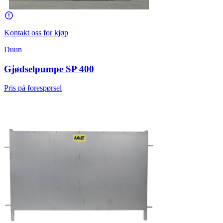
Kontakt oss for kjøp
Duun
Gjødselpumpe SP 400
Pris på forespørsel