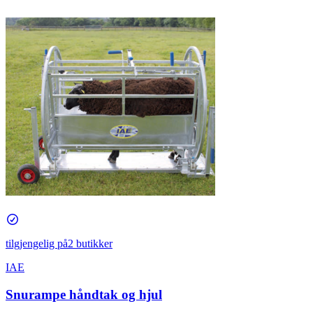
tilgjengelig på
2 butikker
IAE
Snurampe håndtak og hjul