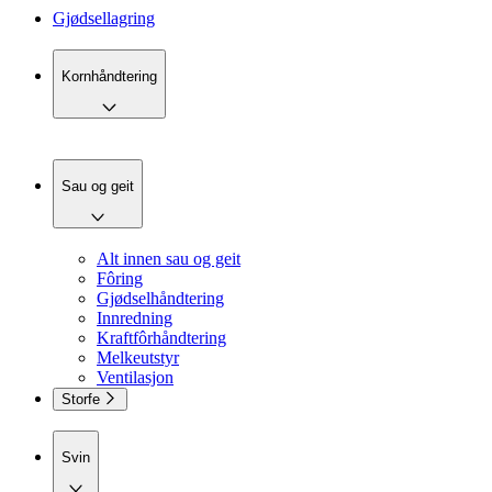
Gjødsellagring
Kornhåndtering
Sau og geit
Alt innen sau og geit
Fôring
Gjødselhåndtering
Innredning
Kraftfôrhåndtering
Melkeutstyr
Ventilasjon
Storfe
Svin