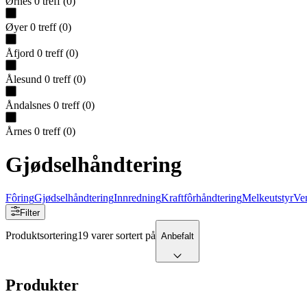
Ørnes
0
treff
(
0
)
Øyer
0
treff
(
0
)
Åfjord
0
treff
(
0
)
Ålesund
0
treff
(
0
)
Åndalsnes
0
treff
(
0
)
Årnes
0
treff
(
0
)
Gjødselhåndtering
Fôring
Gjødselhåndtering
Innredning
Kraftfôrhåndtering
Melkeutstyr
Ven
Filter
Produktsortering
19 varer sortert på
Anbefalt
Produkter