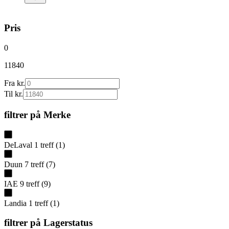
Pris
0
11840
Fra kr.
Til kr.
filtrer på
Merke
DeLaval
1
treff
(
1
)
Duun
7
treff
(
7
)
IAE
9
treff
(
9
)
Landia
1
treff
(
1
)
filtrer på
Lagerstatus