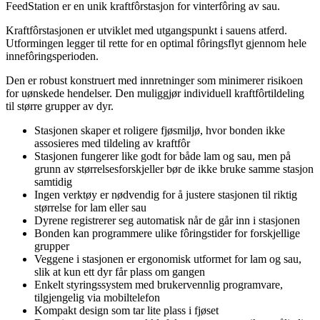
FeedStation er en unik kraftfôrstasjon for vinterfôring av sau.
Kraftfôrstasjonen er utviklet med utgangspunkt i sauens atferd.
Utformingen legger til rette for en optimal fôringsflyt gjennom hele
innefôringsperioden.
Den er robust konstruert med innretninger som minimerer risikoen
for uønskede hendelser. Den muliggjør individuell kraftfôrtildeling
til større grupper av dyr.
Stasjonen skaper et roligere fjøsmiljø, hvor bonden ikke
assosieres med tildeling av kraftfôr
Stasjonen fungerer like godt for både lam og sau, men på
grunn av størrelsesforskjeller bør de ikke bruke samme stasjon
samtidig
Ingen verktøy er nødvendig for å justere stasjonen til riktig
størrelse for lam eller sau
Dyrene registrerer seg automatisk når de går inn i stasjonen
Bonden kan programmere ulike fôringstider for forskjellige
grupper
Veggene i stasjonen er ergonomisk utformet for lam og sau,
slik at kun ett dyr får plass om gangen
Enkelt styringssystem med brukervennlig programvare,
tilgjengelig via mobiltelefon
Kompakt design som tar lite plass i fjøset