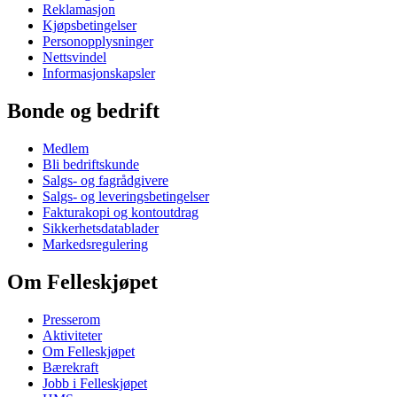
Reklamasjon
Kjøpsbetingelser
Personopplysninger
Nettsvindel
Informasjonskapsler
Bonde og bedrift
Medlem
Bli bedriftskunde
Salgs- og fagrådgivere
Salgs- og leveringsbetingelser
Fakturakopi og kontoutdrag
Sikkerhetsdatablader
Markedsregulering
Om Felleskjøpet
Presserom
Aktiviteter
Om Felleskjøpet
Bærekraft
Jobb i Felleskjøpet