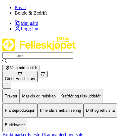
Privat
Bonde & Bedrift
Min gård
Logg inn
Velg min butikk
Gå til
Handlekurv
Traktor
Maskin og redskap
Kraftfôr og tilskuddsfôr
Planteproduksjon
Innendørsmekanisering
Drift og rekvisita
Butikkvarer
Bruktmarked
Fagstoff
Kampanjer
Lagersalg