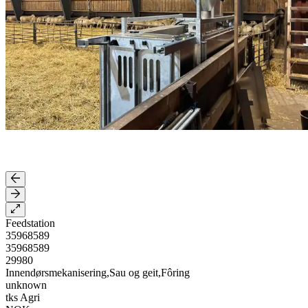
Feedstation
35968589
35968589
29980
Innendørsmekanisering,Sau og geit,Fôring
unknown
tks Agri