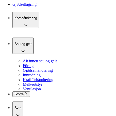
Gjødsellagring
Kornhåndtering
Sau og geit
Alt innen sau og geit
Fôring
Gjødselhåndtering
Innredning
Kraftfôrhåndtering
Melkeutstyr
Ventilasjon
Storfe
Svin