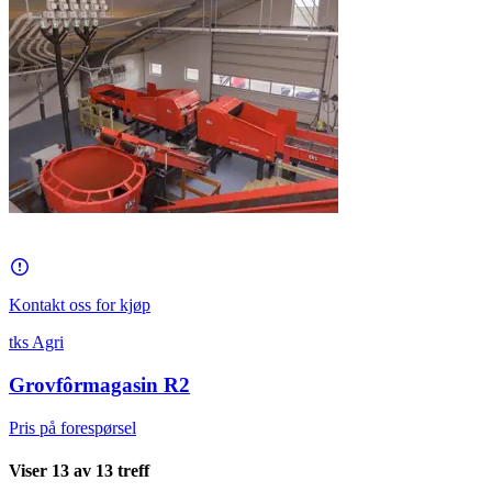
Kontakt oss for kjøp
tks Agri
Grovfôrmagasin R2
Pris på forespørsel
Viser
13
av
13
treff