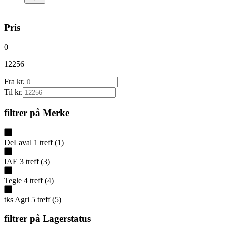
Pris
0
12256
Fra kr.
Til kr.
filtrer på
Merke
DeLaval
1
treff
(
1
)
IAE
3
treff
(
3
)
Tegle
4
treff
(
4
)
tks Agri
5
treff
(
5
)
filtrer på
Lagerstatus