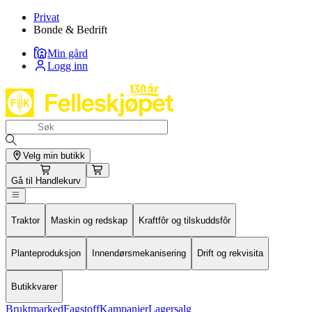
Privat
Bonde & Bedrift
Min gård
Logg inn
Velg min butikk
Gå til
Handlekurv
Traktor
Maskin og redskap
Kraftfôr og tilskuddsfôr
Planteproduksjon
Innendørsmekanisering
Drift og rekvisita
Butikkvarer
Bruktmarked
Fagstoff
Kampanjer
Lagersalg