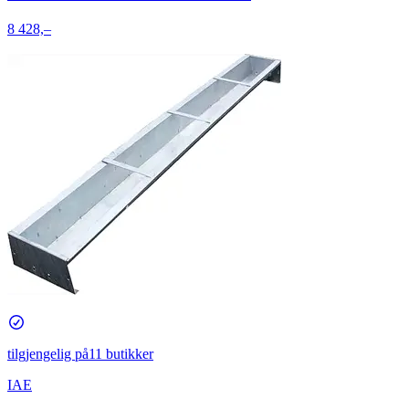
8 428,–
tilgjengelig på
11 butikker
IAE