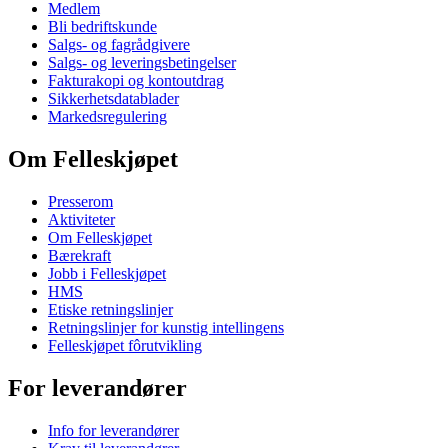
Medlem
Bli bedriftskunde
Salgs- og fagrådgivere
Salgs- og leveringsbetingelser
Fakturakopi og kontoutdrag
Sikkerhetsdatablader
Markedsregulering
Om Felleskjøpet
Presserom
Aktiviteter
Om Felleskjøpet
Bærekraft
Jobb i Felleskjøpet
HMS
Etiske retningslinjer
Retningslinjer for kunstig intellingens
Felleskjøpet fôrutvikling
For leverandører
Info for leverandører