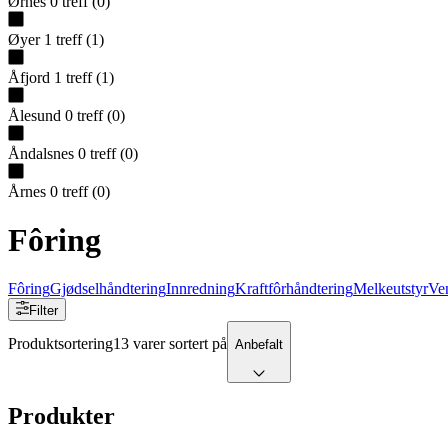
Ørnes
0
treff
(
0
)
Øyer
1
treff
(
1
)
Åfjord
1
treff
(
1
)
Ålesund
0
treff
(
0
)
Åndalsnes
0
treff
(
0
)
Årnes
0
treff
(
0
)
Fôring
Fôring
Gjødselhåndtering
Innredning
Kraftfôrhåndtering
Melkeutstyr
Ven
Filter
Produktsortering
13 varer sortert på
Anbefalt
Produkter