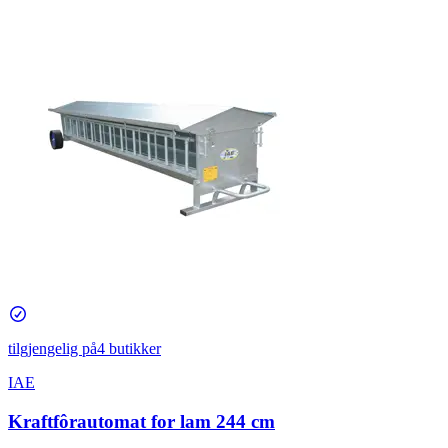
tilgjengelig på
4 butikker
IAE
Kraftfôrautomat for lam 244 cm