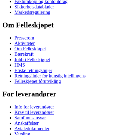
Fakturakopi og kontoutdrag
Sikkerhetsdatablader
Markedsregulering
Om Felleskjøpet
Presserom
Aktiviteter
Om Felleskjøpet
Bærekraft
Jobb i Felleskjøpet
HMS
Etiske retningslinjer
Retningslinjer for kunstig intellingens
Felleskjøpet fôrutvikling
For leverandører
Info for leverandører
Krav til leverandører
Samfunnsansvar
Anskaffelser
Avtaledokumenter
Varsling