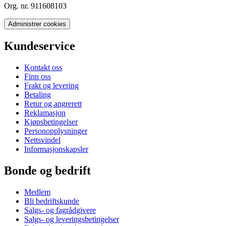
Org. nr. 911608103
Administrer cookies
Kundeservice
Kontakt oss
Finn oss
Frakt og levering
Betaling
Retur og angrerett
Reklamasjon
Kjøpsbetingelser
Personopplysninger
Nettsvindel
Informasjonskapsler
Bonde og bedrift
Medlem
Bli bedriftskunde
Salgs- og fagrådgivere
Salgs- og leveringsbetingelser