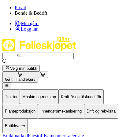
Privat
Bonde & Bedrift
Min gård
Logg inn
Velg min butikk
Gå til
Handlekurv
Traktor
Maskin og redskap
Kraftfôr og tilskuddsfôr
Planteproduksjon
Innendørsmekanisering
Drift og rekvisita
Butikkvarer
Bruktmarked
Fagstoff
Kampanjer
Lagersalg