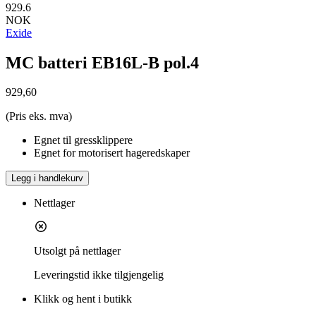
929.6
NOK
Exide
MC batteri EB16L-B pol.4
929,60
(Pris eks. mva)
Egnet til gressklippere
Egnet for motorisert hageredskaper
Legg i handlekurv
Nettlager
Utsolgt på nettlager
Leveringstid
ikke tilgjengelig
Klikk og hent i butikk