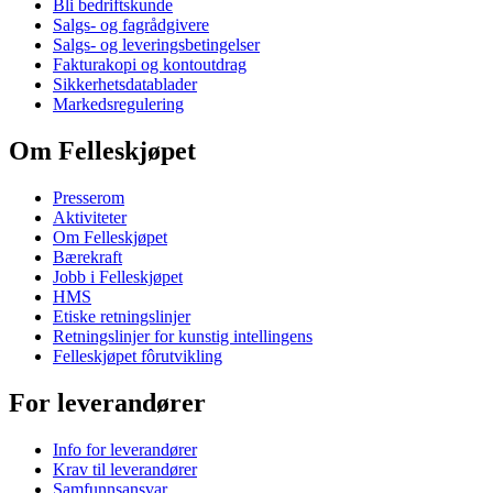
Bli bedriftskunde
Salgs- og fagrådgivere
Salgs- og leveringsbetingelser
Fakturakopi og kontoutdrag
Sikkerhetsdatablader
Markedsregulering
Om Felleskjøpet
Presserom
Aktiviteter
Om Felleskjøpet
Bærekraft
Jobb i Felleskjøpet
HMS
Etiske retningslinjer
Retningslinjer for kunstig intellingens
Felleskjøpet fôrutvikling
For leverandører
Info for leverandører
Krav til leverandører
Samfunnsansvar