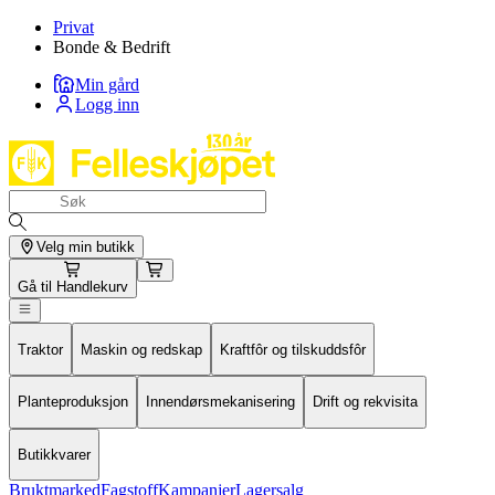
Privat
Bonde & Bedrift
Min gård
Logg inn
Velg min butikk
Gå til
Handlekurv
Traktor
Maskin og redskap
Kraftfôr og tilskuddsfôr
Planteproduksjon
Innendørsmekanisering
Drift og rekvisita
Butikkvarer
Bruktmarked
Fagstoff
Kampanjer
Lagersalg