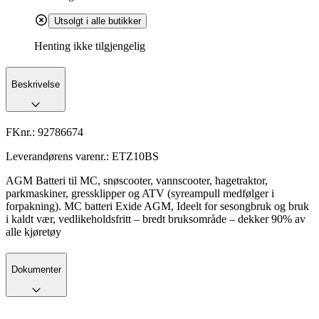
Utsolgt i alle butikker
Henting ikke tilgjengelig
Beskrivelse
FKnr.:
92786674
Leverandørens varenr.:
ETZ10BS
AGM Batteri til MC, snøscooter, vannscooter, hagetraktor,
parkmaskiner, gressklipper og ATV (syreampull medfølger i
forpakning). MC batteri Exide AGM, Ideelt for sesongbruk og bruk
i kaldt vær, vedlikeholdsfritt – bredt bruksområde – dekker 90% av
alle kjøretøy
Dokumenter