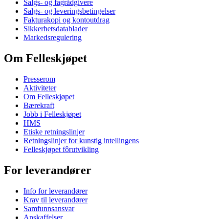
Salgs- og fagrådgivere
Salgs- og leveringsbetingelser
Fakturakopi og kontoutdrag
Sikkerhetsdatablader
Markedsregulering
Om Felleskjøpet
Presserom
Aktiviteter
Om Felleskjøpet
Bærekraft
Jobb i Felleskjøpet
HMS
Etiske retningslinjer
Retningslinjer for kunstig intellingens
Felleskjøpet fôrutvikling
For leverandører
Info for leverandører
Krav til leverandører
Samfunnsansvar
Anskaffelser