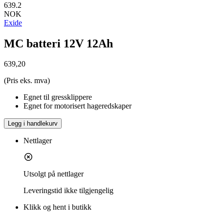
639.2
NOK
Exide
MC batteri 12V 12Ah
639,20
(Pris eks. mva)
Egnet til gressklippere
Egnet for motorisert hageredskaper
Legg i handlekurv
Nettlager
Utsolgt på nettlager
Leveringstid
ikke tilgjengelig
Klikk og hent i butikk