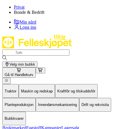
Privat
Bonde & Bedrift
Min gård
Logg inn
Velg min butikk
Gå til
Handlekurv
Traktor
Maskin og redskap
Kraftfôr og tilskuddsfôr
Planteproduksjon
Innendørsmekanisering
Drift og rekvisita
Butikkvarer
Bruktmarked
Fagstoff
Kampanjer
Lagersalg