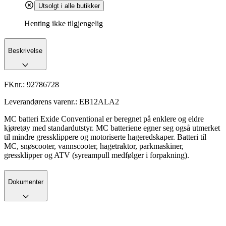
Utsolgt i alle butikker
Henting ikke tilgjengelig
Beskrivelse
FKnr.:
92786728
Leverandørens varenr.:
EB12ALA2
MC batteri Exide Conventional er beregnet på enklere og eldre
kjøretøy med standardutstyr. MC batteriene egner seg også utmerket
til mindre gressklippere og motoriserte hageredskaper. Batteri til
MC, snøscooter, vannscooter, hagetraktor, parkmaskiner,
gressklipper og ATV (syreampull medfølger i forpakning).
Dokumenter