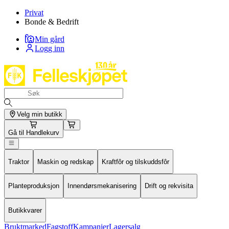
Privat
Bonde & Bedrift
Min gård
Logg inn
Velg min butikk
Gå til
Handlekurv
Traktor
Maskin og redskap
Kraftfôr og tilskuddsfôr
Planteproduksjon
Innendørsmekanisering
Drift og rekvisita
Butikkvarer
Bruktmarked
Fagstoff
Kampanjer
Lagersalg