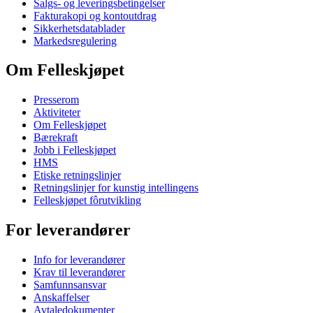
Salgs- og leveringsbetingelser
Fakturakopi og kontoutdrag
Sikkerhetsdatablader
Markedsregulering
Om Felleskjøpet
Presserom
Aktiviteter
Om Felleskjøpet
Bærekraft
Jobb i Felleskjøpet
HMS
Etiske retningslinjer
Retningslinjer for kunstig intellingens
Felleskjøpet fôrutvikling
For leverandører
Info for leverandører
Krav til leverandører
Samfunnsansvar
Anskaffelser
Avtaledokumenter