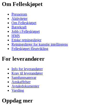
Om Felleskjøpet
Presserom
Aktiviteter
Om Felleskjøpet
Bærekraft
Jobb i Felleskjøpet
HMS
Etiske retningslinjer
Retningslinjer for kunstig intellingens
Felleskjøpet fôrutvikling
For leverandører
Info for leverandører
Krav til leverandører
Samfunnsansvar
Anskaffelser
Avtaledokumenter
Varsling
Oppdag mer