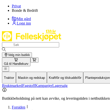
Privat
Bonde & Bedrift
Min gård
Logg inn
Velg min butikk
Gå til
Handlekurv
Traktor
Maskin og redskap
Kraftfôr og tilskuddsfôr
Planteproduksjon
Bruktmarked
Fagstoff
Kampanjer
Lagersalg
Butikkbeholdning på nett kan avvike, og leveringstiden i nettbutikken 
Forsiden