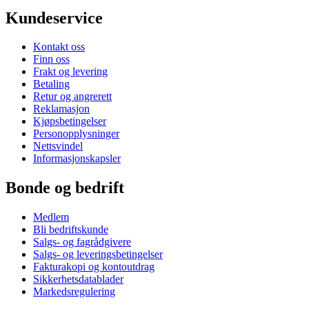
Kundeservice
Kontakt oss
Finn oss
Frakt og levering
Betaling
Retur og angrerett
Reklamasjon
Kjøpsbetingelser
Personopplysninger
Nettsvindel
Informasjonskapsler
Bonde og bedrift
Medlem
Bli bedriftskunde
Salgs- og fagrådgivere
Salgs- og leveringsbetingelser
Fakturakopi og kontoutdrag
Sikkerhetsdatablader
Markedsregulering