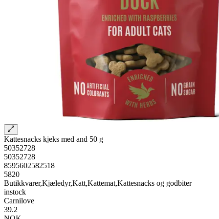
Kattesnacks kjeks med and 50 g
50352728
50352728
8595602582518
5820
Butikkvarer,Kjæledyr,Katt,Kattemat,Kattesnacks og godbiter
instock
Carnilove
39.2
NOK