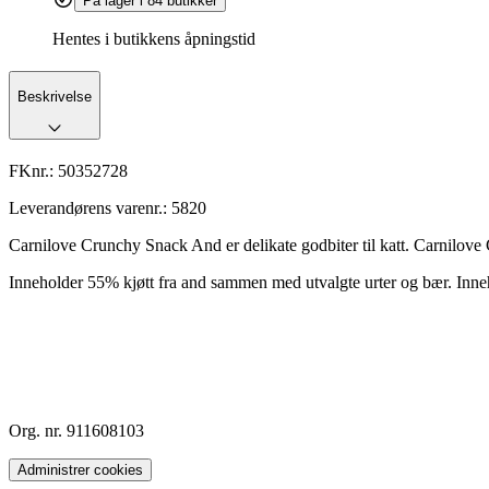
På lager i 84 butikker
Hentes i butikkens åpningstid
Beskrivelse
FKnr.:
50352728
Leverandørens varenr.:
5820
Carnilove Crunchy Snack And er delikate godbiter til katt. Carnilove 
Inneholder 55% kjøtt fra and sammen med utvalgte urter og bær. Inn
Org. nr. 911608103
Administrer cookies