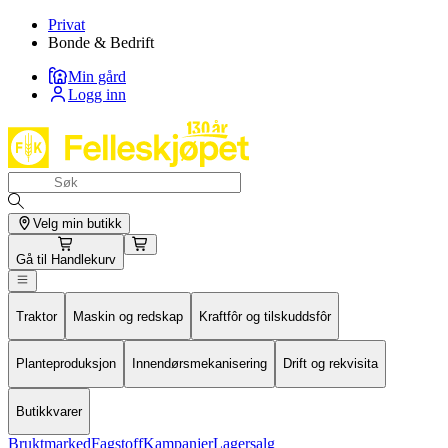
Privat
Bonde & Bedrift
Min gård
Logg inn
Velg min butikk
Gå til
Handlekurv
Traktor
Maskin og redskap
Kraftfôr og tilskuddsfôr
Planteproduksjon
Innendørsmekanisering
Drift og rekvisita
Butikkvarer
Bruktmarked
Fagstoff
Kampanjer
Lagersalg