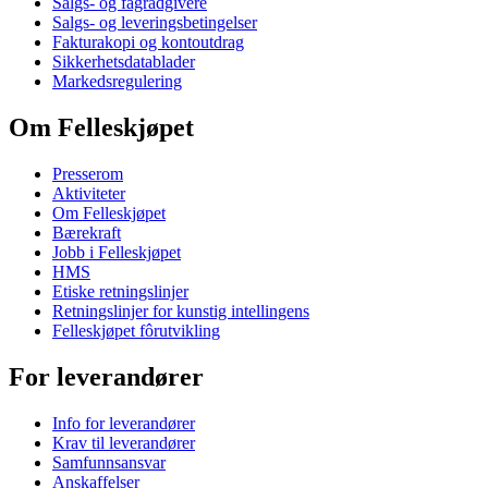
Salgs- og fagrådgivere
Salgs- og leveringsbetingelser
Fakturakopi og kontoutdrag
Sikkerhetsdatablader
Markedsregulering
Om Felleskjøpet
Presserom
Aktiviteter
Om Felleskjøpet
Bærekraft
Jobb i Felleskjøpet
HMS
Etiske retningslinjer
Retningslinjer for kunstig intellingens
Felleskjøpet fôrutvikling
For leverandører
Info for leverandører
Krav til leverandører
Samfunnsansvar
Anskaffelser