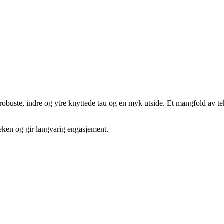
uste, indre og ytre knyttede tau og en myk utside. Et mangfold av tekstu
leken og gir langvarig engasjement.