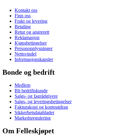
Kontakt oss
Finn oss
Frakt og levering
Betaling
Retur og angrerett
Reklamasjon
Kjøpsbetingelser
Personopplysninger
Nettsvindel
Informasjonskapsler
Bonde og bedrift
Medlem
Bli bedriftskunde
Salgs- og fagrådgivere
Salgs- og leveringsbetingelser
Fakturakopi og kontoutdrag
Sikkerhetsdatablader
Markedsregulering
Om Felleskjøpet