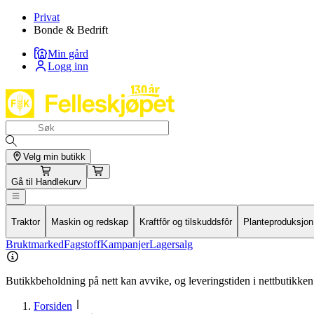
Privat
Bonde & Bedrift
Min gård
Logg inn
Velg min butikk
Gå til
Handlekurv
Traktor
Maskin og redskap
Kraftfôr og tilskuddsfôr
Planteproduksjon
Bruktmarked
Fagstoff
Kampanjer
Lagersalg
Butikkbeholdning på nett kan avvike, og leveringstiden i nettbutikken 
Forsiden