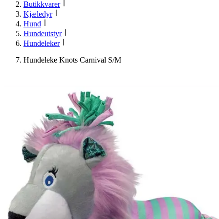
Butikkvarer
Kjæledyr
Hund
Hundeutstyr
Hundeleker
Hundeleke Knots Carnival S/M