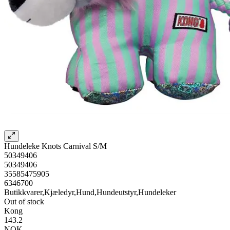
Hundeleke Knots Carnival S/M
50349406
50349406
35585475905
6346700
Butikkvarer,Kjæledyr,Hund,Hundeutstyr,Hundeleker
Out of stock
Kong
143.2
NOK