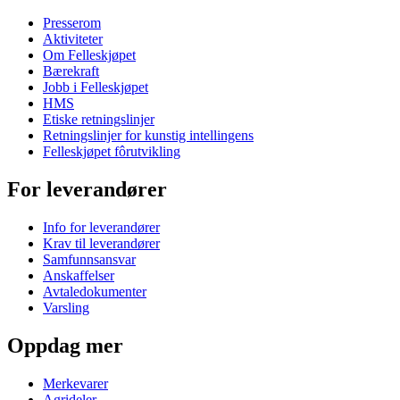
Presserom
Aktiviteter
Om Felleskjøpet
Bærekraft
Jobb i Felleskjøpet
HMS
Etiske retningslinjer
Retningslinjer for kunstig intellingens
Felleskjøpet fôrutvikling
For leverandører
Info for leverandører
Krav til leverandører
Samfunnsansvar
Anskaffelser
Avtaledokumenter
Varsling
Oppdag mer
Merkevarer
Agrideler