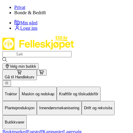
Privat
Bonde & Bedrift
Min gård
Logg inn
Velg min butikk
Gå til
Handlekurv
Traktor
Maskin og redskap
Kraftfôr og tilskuddsfôr
Planteproduksjon
Innendørsmekanisering
Drift og rekvisita
Butikkvarer
Bruktmarked
Fagstoff
Kampanjer
Lagersalg