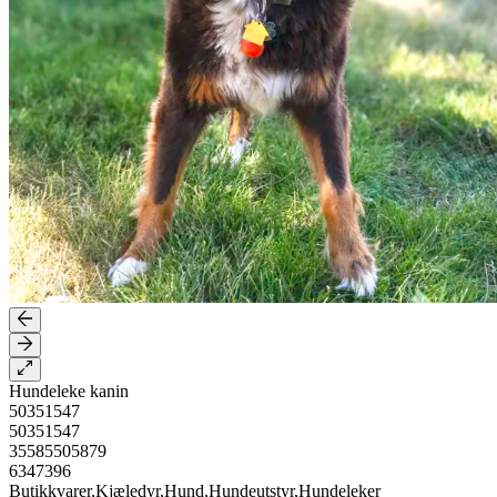
Hundeleke kanin
50351547
50351547
35585505879
6347396
Butikkvarer,Kjæledyr,Hund,Hundeutstyr,Hundeleker