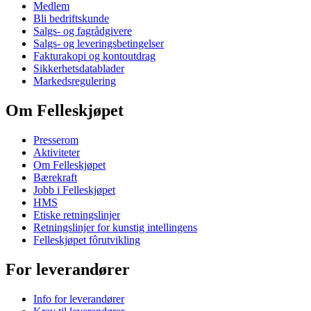
Medlem
Bli bedriftskunde
Salgs- og fagrådgivere
Salgs- og leveringsbetingelser
Fakturakopi og kontoutdrag
Sikkerhetsdatablader
Markedsregulering
Om Felleskjøpet
Presserom
Aktiviteter
Om Felleskjøpet
Bærekraft
Jobb i Felleskjøpet
HMS
Etiske retningslinjer
Retningslinjer for kunstig intellingens
Felleskjøpet fôrutvikling
For leverandører
Info for leverandører