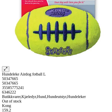
Hundeleke Airdog fotball L
50347665
50347665
35585775241
6346222
Butikkvarer,Kjæledyr,Hund,Hundeutstyr,Hundeleker
Out of stock
Kong
159.2