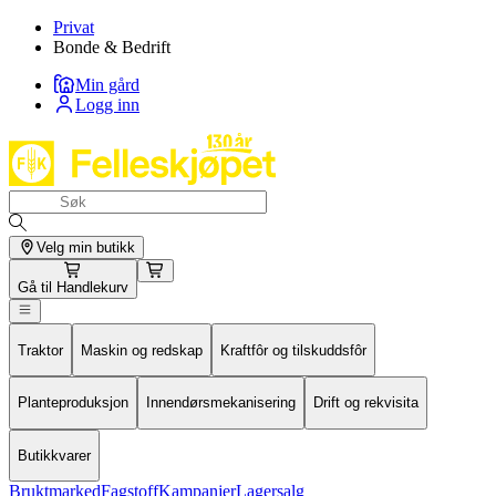
Privat
Bonde & Bedrift
Min gård
Logg inn
Velg min butikk
Gå til
Handlekurv
Traktor
Maskin og redskap
Kraftfôr og tilskuddsfôr
Planteproduksjon
Innendørsmekanisering
Drift og rekvisita
Butikkvarer
Bruktmarked
Fagstoff
Kampanjer
Lagersalg