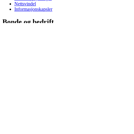
Nettsvindel
Informasjonskapsler
Bonde og bedrift
Medlem
Bli bedriftskunde
Salgs- og fagrådgivere
Salgs- og leveringsbetingelser
Fakturakopi og kontoutdrag
Sikkerhetsdatablader
Markedsregulering
Om Felleskjøpet
Presserom
Aktiviteter
Om Felleskjøpet
Bærekraft
Jobb i Felleskjøpet
HMS
Etiske retningslinjer
Retningslinjer for kunstig intellingens