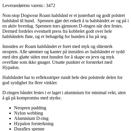
Leverandørens varenr.:
3472
Non-stop Dogwear Roam halsbånd er et justerbart og godt polstret
halsbånd til hund. Spennen gjør det enkelt å ta halsbåndet av og på i
en aktiv hverdag. Spennen træs gjennom D-ringen når den festes.
Dermed fordeles eventuelt press fra kobbelet godt over hele
halsbåndets flate, og er behagelig for hunden å ha på seg.
Innsiden av Roam halsbåndet er foret med myk og slitesterk
neopren. Alle sømmer og kanter på innsiden av halsbåndet er sydd
med den glatte siden mot hunden for å skape en jevn og myk
overflate som ikke gnager. Utsatte punkter er forsterket med
Hypalon.
Halsbåndet har to refleksstriper rundt hele den polstrede delen for
god synlighet fra flere vinkler.
D-ringen båndet festes i er laget i aluminium for minimal vekt, uten
å gå på kompromiss med styrke.
Neopren padding
Nylon webbing
Aluminium D-ring
Hypalon forsterkning
Duraflex spenne