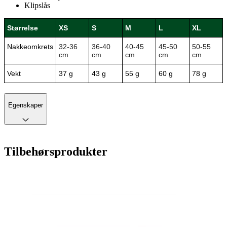
Klipslås
Størrelse
XS
S
M
L
XL
Nakkeomkrets
32-36
36-40
40-45
45-50
50-55
cm
cm
cm
cm
cm
Vekt
37 g
43 g
55 g
60 g
78 g
Egenskaper
Tilbehørsprodukter