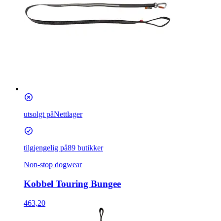
utsolgt på
Nettlager
tilgjengelig på
89 butikker
Non-stop dogwear
Kobbel Touring Bungee
463,20