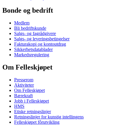
Bonde og bedrift
Medlem
Bli bedriftskunde
Salgs- og fagrådgivere
Salgs- og leveringsbetingelser
Fakturakopi og kontoutdrag
Sikkerhetsdatablader
Markedsregulering
Om Felleskjøpet
Presserom
Aktiviteter
Om Felleskjøpet
Bærekraft
Jobb i Felleskjøpet
HMS
Etiske retningslinjer
Retningslinjer for kunstig intellingens
Felleskjøpet fôrutvikling