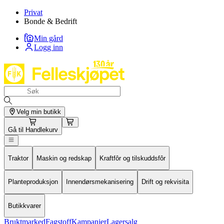
Privat
Bonde & Bedrift
Min gård
Logg inn
Velg min butikk
Gå til
Handlekurv
Traktor
Maskin og redskap
Kraftfôr og tilskuddsfôr
Planteproduksjon
Innendørsmekanisering
Drift og rekvisita
Butikkvarer
Bruktmarked
Fagstoff
Kampanjer
Lagersalg