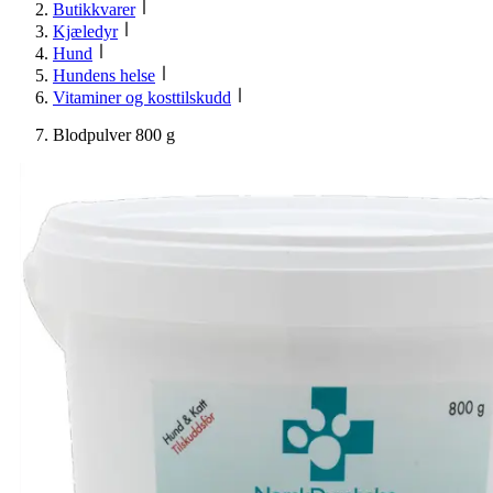
Butikkvarer
Kjæledyr
Hund
Hundens helse
Vitaminer og kosttilskudd
Blodpulver 800 g