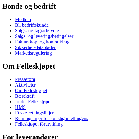
Bonde og bedrift
Medlem
Bli bedriftskunde
Salgs- og fagrådgivere
Salgs- og leveringsbetingelser
Fakturakopi og kontoutdrag
Sikkerhetsdatablader
Markedsregulering
Om Felleskjøpet
Presserom
Aktiviteter
Om Felleskjøpet
Bærekraft
Jobb i Felleskjøpet
HMS
Etiske retningslinjer
Retningslinjer for kunstig intellingens
Felleskjøpet fôrutvikling
For leverandører