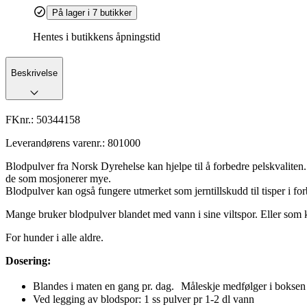
På lager i 7 butikker
Hentes i butikkens åpningstid
Beskrivelse
FKnr.:
50344158
Leverandørens varenr.:
801000
Blodpulver fra Norsk Dyrehelse kan hjelpe til å forbedre pelskvalite
de som mosjonerer mye.
Blodpulver kan også fungere utmerket som jerntillskudd til tisper i f
Mange bruker blodpulver blandet med vann i sine viltspor. Eller som
For hunder i alle aldre.
Dosering:
Blandes i maten en gang pr. dag. Måleskje medfølger i bokse
Ved legging av blodspor: 1 ss pulver pr 1-2 dl vann