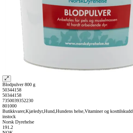
Blodpulver 800 g
50344158
50344158
7350039352230
801000
Butikkvarer,Kjæledyr,Hund,Hundens helse,Vitaminer og kosttilskudd
instock
Norsk Dyrehelse
191.2
NOK