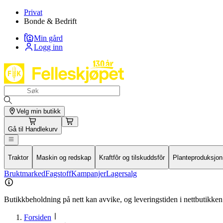
Privat
Bonde & Bedrift
Min gård
Logg inn
Velg min butikk
Gå til
Handlekurv
Traktor
Maskin og redskap
Kraftfôr og tilskuddsfôr
Planteproduksjon
Bruktmarked
Fagstoff
Kampanjer
Lagersalg
Butikkbeholdning på nett kan avvike, og leveringstiden i nettbutikken 
Forsiden