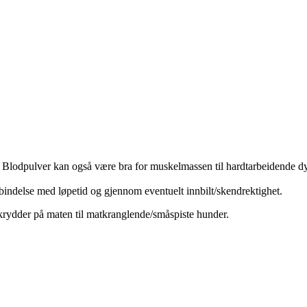
n. Blodpulver kan også være bra for muskelmassen til hardtarbeidende dy
orbindelse med løpetid og gjennom eventuelt innbilt/skendrektighet.
 krydder på maten til matkranglende/småspiste hunder.
n