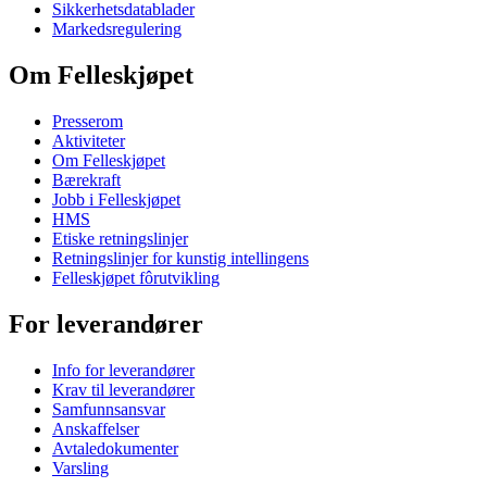
Sikkerhetsdatablader
Markedsregulering
Om Felleskjøpet
Presserom
Aktiviteter
Om Felleskjøpet
Bærekraft
Jobb i Felleskjøpet
HMS
Etiske retningslinjer
Retningslinjer for kunstig intellingens
Felleskjøpet fôrutvikling
For leverandører
Info for leverandører
Krav til leverandører
Samfunnsansvar
Anskaffelser
Avtaledokumenter
Varsling