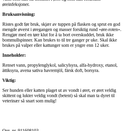
øreinfeksjoner.
Bruksanvisning:
Ristes godt før bruk, skjær av tuppen på flasken og sprut en god
mengde øverst i øregangen og masser forsiktig rund «øre-roten».
Rengjør med en tørr klut for å ta bort overskuddet, bruk ikke
bommullspinner. Kan brukes to til tre ganger pr uke. Skal ikke
brukes på valper eller kattunger som er yngre enn 12 uker.
Inneholder:
Renset vann, propylenglykol, salicylsyra, alfa-hydroxy, etanol,
ättiksyra, avena sativa havremjöl, färsk doft, borsyra.
Viktig:
Ser hunden eller katten plaget ut av vondt i øret, er øret veldig
skittent og lukter veldig vondt (betent) så skal man ta dyret til
veterinær så snart som mulig!
Org. nr. 911608103