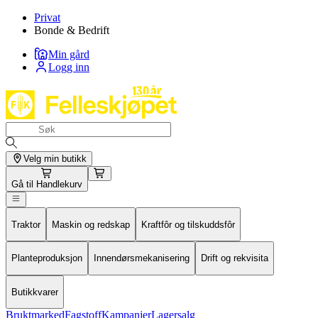
Privat
Bonde & Bedrift
Min gård
Logg inn
Velg min butikk
Gå til
Handlekurv
Traktor
Maskin og redskap
Kraftfôr og tilskuddsfôr
Planteproduksjon
Innendørsmekanisering
Drift og rekvisita
Butikkvarer
Bruktmarked
Fagstoff
Kampanjer
Lagersalg