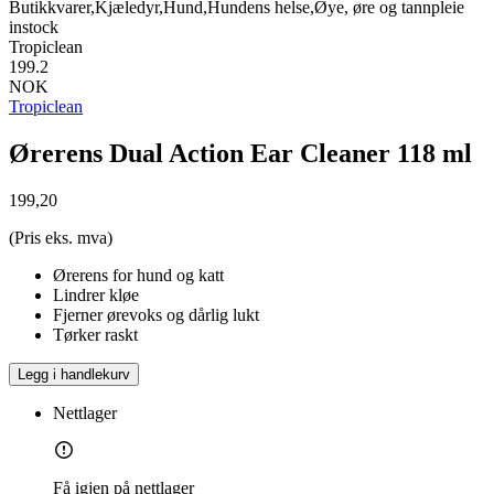
Butikkvarer,Kjæledyr,Hund,Hundens helse,Øye, øre og tannpleie
instock
Tropiclean
199.2
NOK
Tropiclean
Ørerens Dual Action Ear Cleaner 118 ml
199,20
(Pris eks. mva)
Ørerens for hund og katt
Lindrer kløe
Fjerner ørevoks og dårlig lukt
Tørker raskt
Legg i handlekurv
Nettlager
Få igjen på nettlager