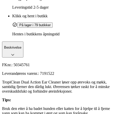
Leveringstid
2-5 dager
Klikk og hent i butikk
På lager i 79 butikker
Hentes i butikkens åpningstid
Beskrivelse
FKnr.:
50345761
Leverandørens varenr.:
7191522
TropiClean Dual Action Ear Cleaner løser opp ørevoks og møkk,
samtidig fjerner den dårlig lukt. Ørerensen tørker raskt for å minske
overskuddsfukt og forhindre øreinfeksjoner.
Tips:
Bruk den etter å ha badet hunden eller katten for å hjelpe til å fjerne
vann som kan ha kommet i øret og som kan forårsake