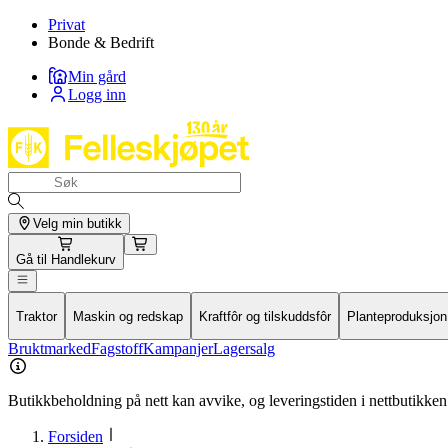
Privat
Bonde & Bedrift
Min gård
Logg inn
Velg min butikk
Gå til
Handlekurv
Traktor
Maskin og redskap
Kraftfôr og tilskuddsfôr
Planteproduksjon
Bruktmarked
Fagstoff
Kampanjer
Lagersalg
Butikkbeholdning på nett kan avvike, og leveringstiden i nettbutikken 
Forsiden