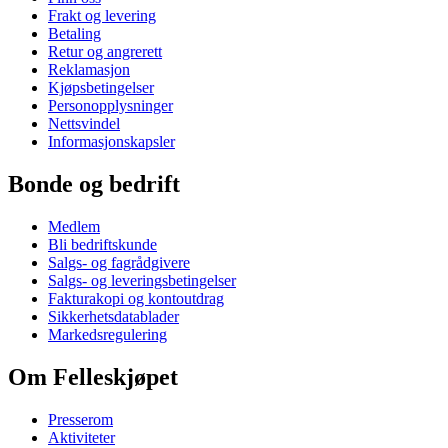
Frakt og levering
Betaling
Retur og angrerett
Reklamasjon
Kjøpsbetingelser
Personopplysninger
Nettsvindel
Informasjonskapsler
Bonde og bedrift
Medlem
Bli bedriftskunde
Salgs- og fagrådgivere
Salgs- og leveringsbetingelser
Fakturakopi og kontoutdrag
Sikkerhetsdatablader
Markedsregulering
Om Felleskjøpet
Presserom
Aktiviteter