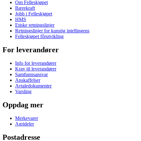
Om Felleskjøpet
Bærekraft
Jobb i Felleskjøpet
HMS
Etiske retningslinjer
Retningslinjer for kunstig intellingens
Felleskjøpet fôrutvikling
For leverandører
Info for leverandører
Krav til leverandører
Samfunnsansvar
Anskaffelser
Avtaledokumenter
Varsling
Oppdag mer
Merkevarer
Agrideler
Postadresse