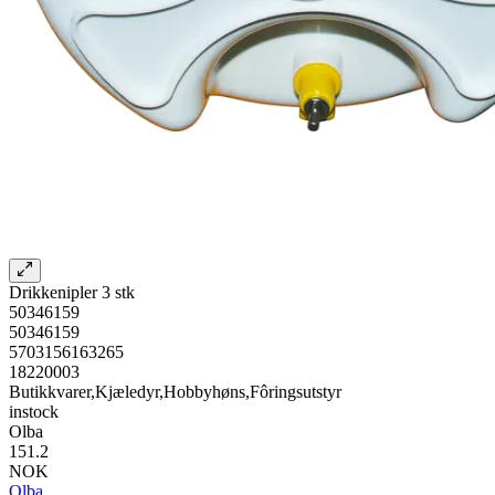
Drikkenipler 3 stk
50346159
50346159
5703156163265
18220003
Butikkvarer,Kjæledyr,Hobbyhøns,Fôringsutstyr
instock
Olba
151.2
NOK
Olba