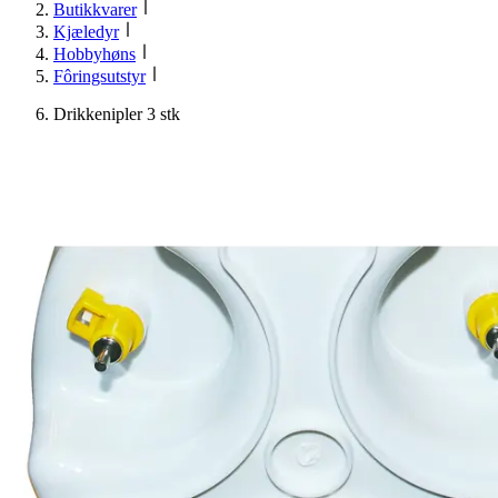
Butikkvarer
Kjæledyr
Hobbyhøns
Fôringsutstyr
Drikkenipler 3 stk