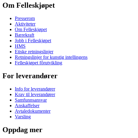
Om Felleskjøpet
Presserom
Aktiviteter
Om Felleskjøpet
Bærekraft
Jobb i Felleskjøpet
HMS
Etiske retningslinjer
Retningslinjer for kunstig intellingens
Felleskjøpet fôrutvikling
For leverandører
Info for leverandører
Krav til leverandører
Samfunnsansvar
Anskaffelser
Avtaledokumenter
Varsling
Oppdag mer