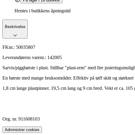
På lager i 19 butikker
Hentes i butikkens åpningstid
Beskrivelse
FKnr.:
50035807
Leverandørens varenr.:
142005
Sarvis/piggbørste i plast. Stillbar "plast-rem" med fire justeringsmuli
En børste med mange bruksområder. Effektiv på tøff skitt og størknet 
1,8 cm lange plastpinner. 19,5 cm lang og 9 cm bred. Vekt er ca. 105
Org. nr. 911608103
Administrer cookies