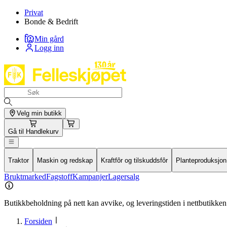
Privat
Bonde & Bedrift
Min gård
Logg inn
Velg min butikk
Gå til
Handlekurv
Traktor
Maskin og redskap
Kraftfôr og tilskuddsfôr
Planteproduksjon
Bruktmarked
Fagstoff
Kampanjer
Lagersalg
Butikkbeholdning på nett kan avvike, og leveringstiden i nettbutikken 
Forsiden