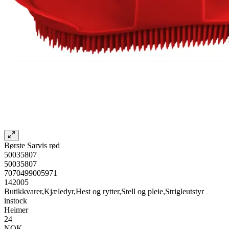
Børste Sarvis rød
50035807
50035807
7070499005971
142005
Butikkvarer,Kjæledyr,Hest og rytter,Stell og pleie,Strigleutstyr
instock
Heimer
24
NOK