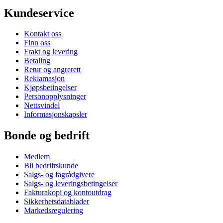
Kundeservice
Kontakt oss
Finn oss
Frakt og levering
Betaling
Retur og angrerett
Reklamasjon
Kjøpsbetingelser
Personopplysninger
Nettsvindel
Informasjonskapsler
Bonde og bedrift
Medlem
Bli bedriftskunde
Salgs- og fagrådgivere
Salgs- og leveringsbetingelser
Fakturakopi og kontoutdrag
Sikkerhetsdatablader
Markedsregulering