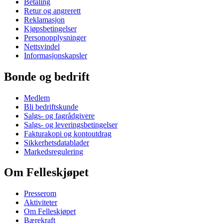
Betaling
Retur og angrerett
Reklamasjon
Kjøpsbetingelser
Personopplysninger
Nettsvindel
Informasjonskapsler
Bonde og bedrift
Medlem
Bli bedriftskunde
Salgs- og fagrådgivere
Salgs- og leveringsbetingelser
Fakturakopi og kontoutdrag
Sikkerhetsdatablader
Markedsregulering
Om Felleskjøpet
Presserom
Aktiviteter
Om Felleskjøpet
Bærekraft