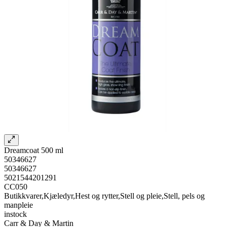
Dreamcoat 500 ml
50346627
50346627
5021544201291
CC050
Butikkvarer,Kjæledyr,Hest og rytter,Stell og pleie,Stell, pels og
manpleie
instock
Carr & Day & Martin