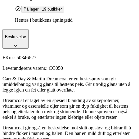
På lager i 19 butikker
Hentes i butikkens åpningstid
Beskrivelse
FKnr.:
50346627
Leverandørens varenr.:
CC050
Carr & Day & Martin Dreamcoat er en hestespray som gir
umiddelbar og varig glans til hestens pels. Gir utrolig glans uten å
legge igjen en fet eller glatt overflate.
Dreamcoat er laget av en spesiell blanding av silkeproteiner,
vitaminer og essensielle oljer som gir en dyp fuktighet til hestens
pels og etterlater den myk og skinnende. Denne sprayen er også
enkel å bruke, og etterlater ingen klebrige eller oljete rester.
Dreamcoat gir også en beskyttelse mot skitt og støv, og bidrar til å
hindre floker i manen og halen. Den har en mild duft og etterlater
hestens pels frisk og ren.