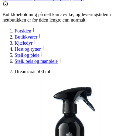
Butikkbeholdning på nett kan avvike, og leveringstiden i
nettbutikken er for tiden lengre enn normalt
Forsiden
Butikkvarer
Kjæledyr
Hest og rytter
Stell og pleie
Stell, pels og manpleie
Dreamcoat 500 ml