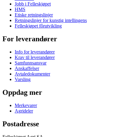
Jobb i Felleskjøpet
HMS
Etiske retningslinjer
Retningslinjer for kunstig intellingens
Felleskjøpet fôrutvikling
For leverandører
Info for leverandører
Krav til leverandører
Samfunnsansvar
Anskaffelser
Avtaledokumenter
Varsling
Oppdag mer
Merkevarer
Agrideler
Postadresse
Felleskjøpet Agri SA