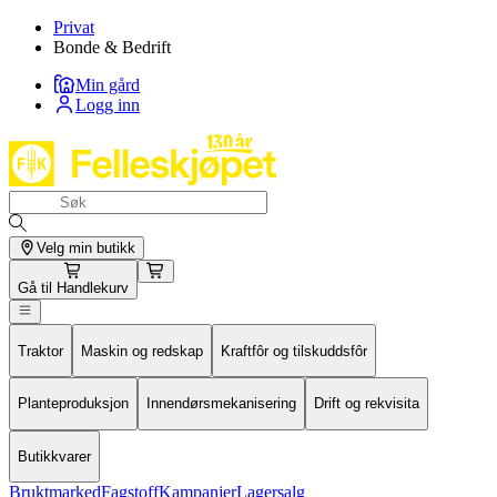
Privat
Bonde & Bedrift
Min gård
Logg inn
Velg min butikk
Gå til
Handlekurv
Traktor
Maskin og redskap
Kraftfôr og tilskuddsfôr
Planteproduksjon
Innendørsmekanisering
Drift og rekvisita
Butikkvarer
Bruktmarked
Fagstoff
Kampanjer
Lagersalg