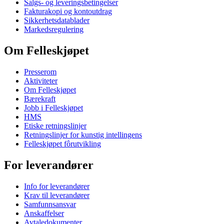
Salgs- og leveringsbetingelser
Fakturakopi og kontoutdrag
Sikkerhetsdatablader
Markedsregulering
Om Felleskjøpet
Presserom
Aktiviteter
Om Felleskjøpet
Bærekraft
Jobb i Felleskjøpet
HMS
Etiske retningslinjer
Retningslinjer for kunstig intellingens
Felleskjøpet fôrutvikling
For leverandører
Info for leverandører
Krav til leverandører
Samfunnsansvar
Anskaffelser
Avtaledokumenter