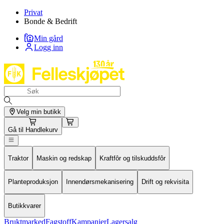
Privat
Bonde & Bedrift
Min gård
Logg inn
Velg min butikk
Gå til
Handlekurv
Traktor
Maskin og redskap
Kraftfôr og tilskuddsfôr
Planteproduksjon
Innendørsmekanisering
Drift og rekvisita
Butikkvarer
Bruktmarked
Fagstoff
Kampanjer
Lagersalg