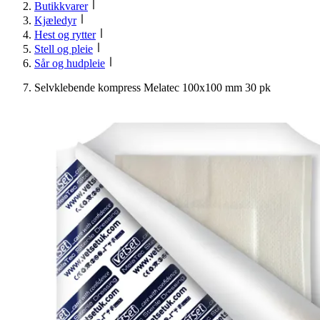
Butikkvarer
Kjæledyr
Hest og rytter
Stell og pleie
Sår og hudpleie
Selvklebende kompress Melatec 100x100 mm 30 pk