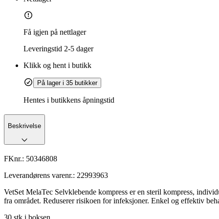
Få igjen på nettlager
Leveringstid
2-5 dager
Klikk og hent i butikk
På lager i 35 butikker
Hentes i butikkens åpningstid
Beskrivelse
FKnr.:
50346808
Leverandørens varenr.:
22993963
VetSet MelaTec Selvklebende kompress er en steril kompress, individu
fra området. Reduserer risikoen for infeksjoner. Enkel og effektiv beh
30 stk i boksen.