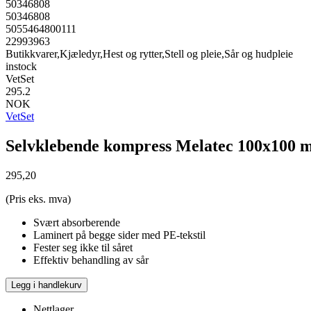
50346808
50346808
5055464800111
22993963
Butikkvarer,Kjæledyr,Hest og rytter,Stell og pleie,Sår og hudpleie
instock
VetSet
295.2
NOK
VetSet
Selvklebende kompress Melatec 100x100 
295,20
(Pris eks. mva)
Svært absorberende
Laminert på begge sider med PE-tekstil
Fester seg ikke til såret
Effektiv behandling av sår
Legg i handlekurv
Nettlager