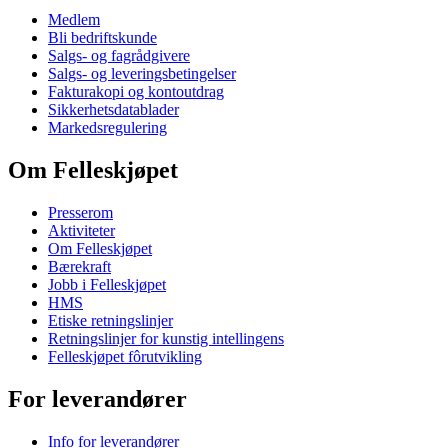
Medlem
Bli bedriftskunde
Salgs- og fagrådgivere
Salgs- og leveringsbetingelser
Fakturakopi og kontoutdrag
Sikkerhetsdatablader
Markedsregulering
Om Felleskjøpet
Presserom
Aktiviteter
Om Felleskjøpet
Bærekraft
Jobb i Felleskjøpet
HMS
Etiske retningslinjer
Retningslinjer for kunstig intellingens
Felleskjøpet fôrutvikling
For leverandører
Info for leverandører