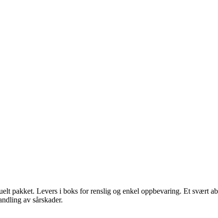
elt pakket. Levers i boks for renslig og enkel oppbevaring. Et svært a
andling av sårskader.