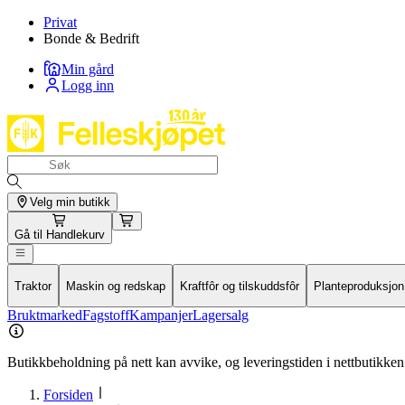
Privat
Bonde & Bedrift
Min gård
Logg inn
Velg min butikk
Gå til
Handlekurv
Traktor
Maskin og redskap
Kraftfôr og tilskuddsfôr
Planteproduksjon
Bruktmarked
Fagstoff
Kampanjer
Lagersalg
Butikkbeholdning på nett kan avvike, og leveringstiden i nettbutikken 
Forsiden