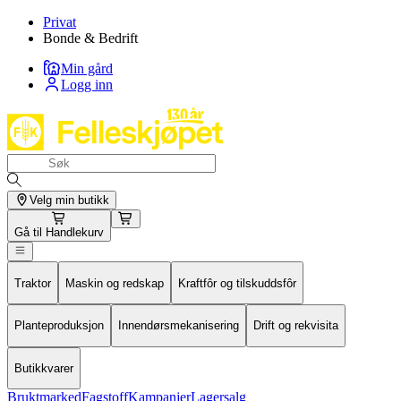
Privat
Bonde & Bedrift
Min gård
Logg inn
Velg min butikk
Gå til
Handlekurv
Traktor
Maskin og redskap
Kraftfôr og tilskuddsfôr
Planteproduksjon
Innendørsmekanisering
Drift og rekvisita
Butikkvarer
Bruktmarked
Fagstoff
Kampanjer
Lagersalg