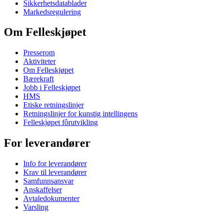
Sikkerhetsdatablader
Markedsregulering
Om Felleskjøpet
Presserom
Aktiviteter
Om Felleskjøpet
Bærekraft
Jobb i Felleskjøpet
HMS
Etiske retningslinjer
Retningslinjer for kunstig intellingens
Felleskjøpet fôrutvikling
For leverandører
Info for leverandører
Krav til leverandører
Samfunnsansvar
Anskaffelser
Avtaledokumenter
Varsling