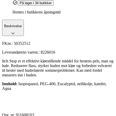
På lager i 34 butikker
Hentes i butikkens åpningstid
Beskrivelse
FKnr.:
50352512
Leverandørens varenr.:
8226016
Itch Stop er et effektivt kløestillende middel for hestens pels, man og
hale. Reduserer flass, styrker huden mot kløe og forbedrer velværet
til hester med hudrelaterte sommerproblemer. Kan med fordel
masseres inn i huden.
Innhold:
Isopropanol, PEG-400, Eucalyptol, nellikolje, kamfer,
Agua
Org. nr. 911608103