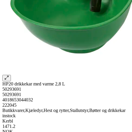
HP20 drikkekar med varme 2,8 L
50293691
50293691
4018653044032
222045
Butikkvarer,Kjæledyr,Hest og rytter,Stallutstyr,Bøtter og drikkekar
instock
Kerbl
1471.2
NOK