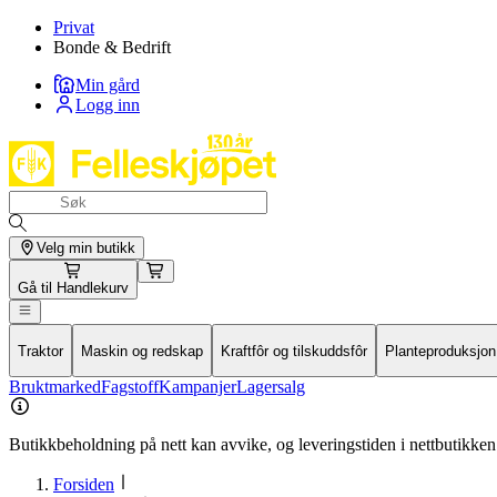
Privat
Bonde & Bedrift
Min gård
Logg inn
Velg min butikk
Gå til
Handlekurv
Traktor
Maskin og redskap
Kraftfôr og tilskuddsfôr
Planteproduksjon
Bruktmarked
Fagstoff
Kampanjer
Lagersalg
Butikkbeholdning på nett kan avvike, og leveringstiden i nettbutikken 
Forsiden