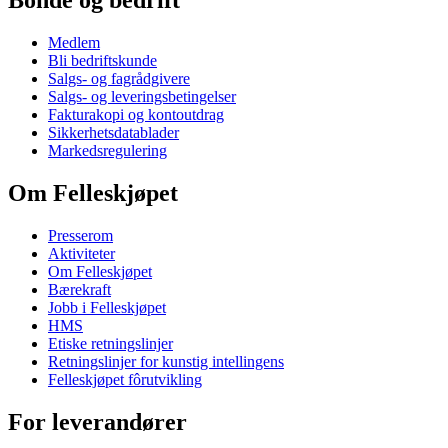
Bonde og bedrift
Medlem
Bli bedriftskunde
Salgs- og fagrådgivere
Salgs- og leveringsbetingelser
Fakturakopi og kontoutdrag
Sikkerhetsdatablader
Markedsregulering
Om Felleskjøpet
Presserom
Aktiviteter
Om Felleskjøpet
Bærekraft
Jobb i Felleskjøpet
HMS
Etiske retningslinjer
Retningslinjer for kunstig intellingens
Felleskjøpet fôrutvikling
For leverandører