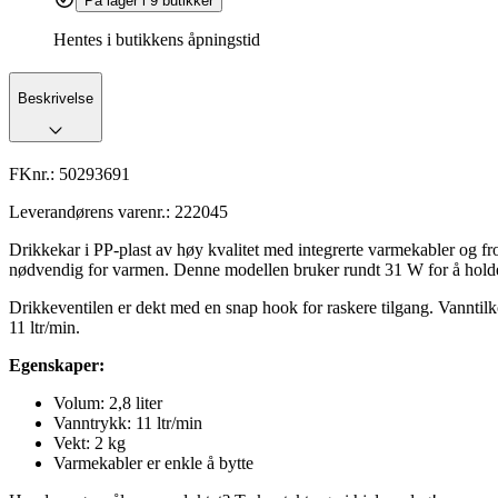
På lager i 9 butikker
Hentes i butikkens åpningstid
Beskrivelse
FKnr.:
50293691
Leverandørens varenr.:
222045
Drikkekar i PP-plast av høy kvalitet med integrerte varmekabler og fr
nødvendig for varmen. Denne modellen bruker rundt 31 W for å hold
Drikkeventilen er dekt med en snap hook for raskere tilgang. Vanntilkob
11 ltr/min.
Egenskaper:
Volum: 2,8 liter
Vanntrykk: 11 ltr/min
Vekt: 2 kg
Varmekabler er enkle å bytte