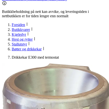
Butikkbeholdning på nett kan avvike, og leveringstiden i
nettbutikken er for tiden lengre enn normalt
Forsiden
Butikkvarer
Kjæledyr
Hest og rytter
Stallutstyr
Bøtter og drikkekar
Drikkekar E300 med termostat