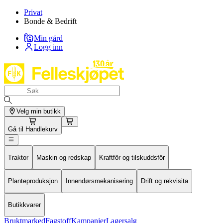
Privat
Bonde & Bedrift
Min gård
Logg inn
Velg min butikk
Gå til
Handlekurv
Traktor
Maskin og redskap
Kraftfôr og tilskuddsfôr
Planteproduksjon
Innendørsmekanisering
Drift og rekvisita
Butikkvarer
Bruktmarked
Fagstoff
Kampanjer
Lagersalg