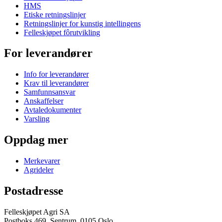
HMS
Etiske retningslinjer
Retningslinjer for kunstig intellingens
Felleskjøpet fôrutvikling
For leverandører
Info for leverandører
Krav til leverandører
Samfunnsansvar
Anskaffelser
Avtaledokumenter
Varsling
Oppdag mer
Merkevarer
Agrideler
Postadresse
Felleskjøpet Agri SA
Postboks 469, Sentrum, 0105 Oslo