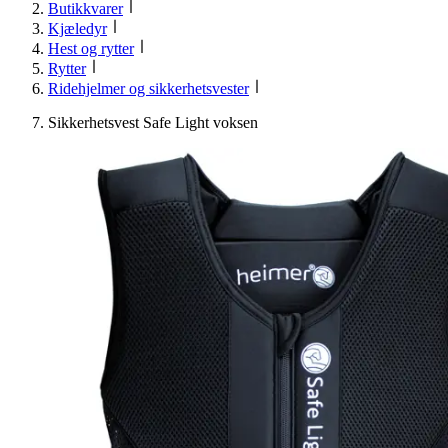
Butikkvarer
Kjæledyr
Hest og rytter
Rytter
Ridehjelmer og sikkerhetsvester
Sikkerhetsvest Safe Light voksen