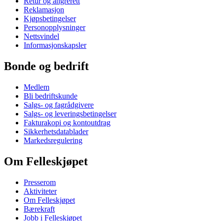
Retur og angrerett
Reklamasjon
Kjøpsbetingelser
Personopplysninger
Nettsvindel
Informasjonskapsler
Bonde og bedrift
Medlem
Bli bedriftskunde
Salgs- og fagrådgivere
Salgs- og leveringsbetingelser
Fakturakopi og kontoutdrag
Sikkerhetsdatablader
Markedsregulering
Om Felleskjøpet
Presserom
Aktiviteter
Om Felleskjøpet
Bærekraft
Jobb i Felleskjøpet