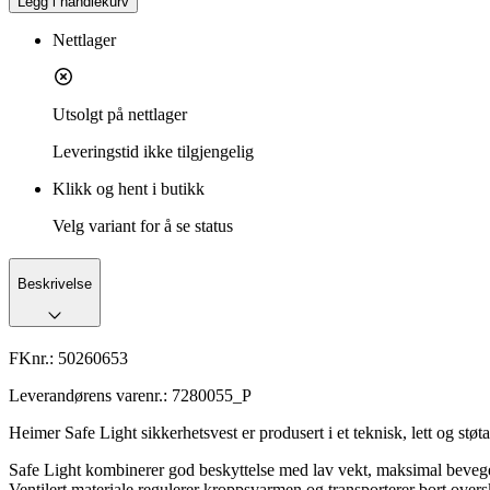
Legg i handlekurv
Nettlager
Utsolgt på nettlager
Leveringstid
ikke tilgjengelig
Klikk og hent i butikk
Velg variant for å se status
Beskrivelse
FKnr.:
50260653
Leverandørens varenr.:
7280055_P
Heimer Safe Light sikkerhetsvest er produsert i et teknisk, lett og stø
Safe Light kombinerer god beskyttelse med lav vekt, maksimal bevegelig
Ventilert materiale regulerer kroppsvarmen og transporterer bort over