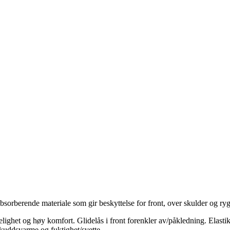
tabsorberende materiale som gir beskyttelse for front, over skulder og ry
het og høy komfort. Glidelås i front forenkler av/påkledning. Elastikk 
skuddsvarme og fuktighet/svette.