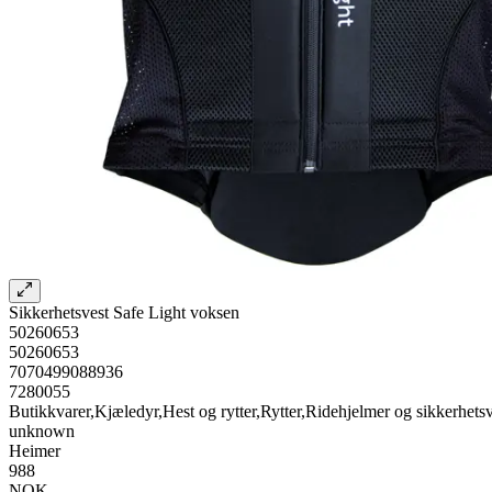
Sikkerhetsvest Safe Light voksen
50260653
50260653
7070499088936
7280055
Butikkvarer,Kjæledyr,Hest og rytter,Rytter,Ridehjelmer og sikkerhetsv
unknown
Heimer
988
NOK