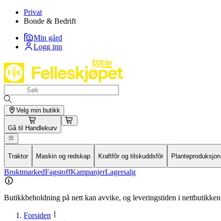
Privat
Bonde & Bedrift
Min gård
Logg inn
Velg min butikk
Gå til
Handlekurv
Traktor
Maskin og redskap
Kraftfôr og tilskuddsfôr
Planteproduksjon
Bruktmarked
Fagstoff
Kampanjer
Lagersalg
Butikkbeholdning på nett kan avvike, og leveringstiden i nettbutikken 
Forsiden