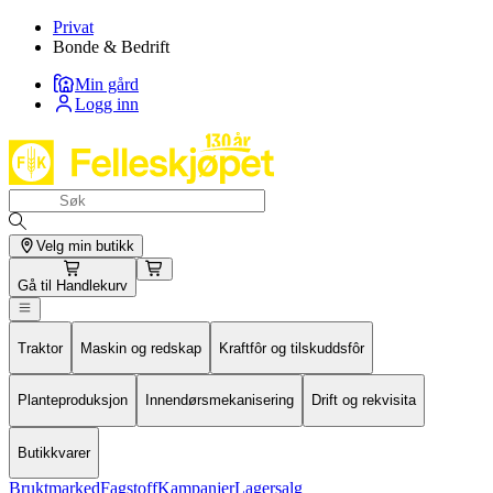
Privat
Bonde & Bedrift
Min gård
Logg inn
Velg min butikk
Gå til
Handlekurv
Traktor
Maskin og redskap
Kraftfôr og tilskuddsfôr
Planteproduksjon
Innendørsmekanisering
Drift og rekvisita
Butikkvarer
Bruktmarked
Fagstoff
Kampanjer
Lagersalg