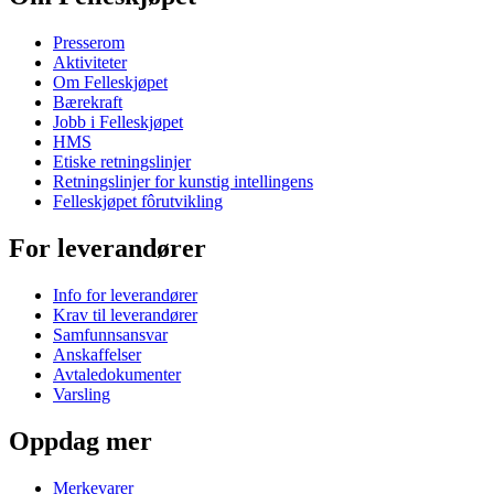
Presserom
Aktiviteter
Om Felleskjøpet
Bærekraft
Jobb i Felleskjøpet
HMS
Etiske retningslinjer
Retningslinjer for kunstig intellingens
Felleskjøpet fôrutvikling
For leverandører
Info for leverandører
Krav til leverandører
Samfunnsansvar
Anskaffelser
Avtaledokumenter
Varsling
Oppdag mer
Merkevarer