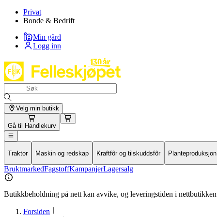
Privat
Bonde & Bedrift
Min gård
Logg inn
Velg min butikk
Gå til
Handlekurv
Traktor
Maskin og redskap
Kraftfôr og tilskuddsfôr
Planteproduksjon
Bruktmarked
Fagstoff
Kampanjer
Lagersalg
Butikkbeholdning på nett kan avvike, og leveringstiden i nettbutikken 
Forsiden