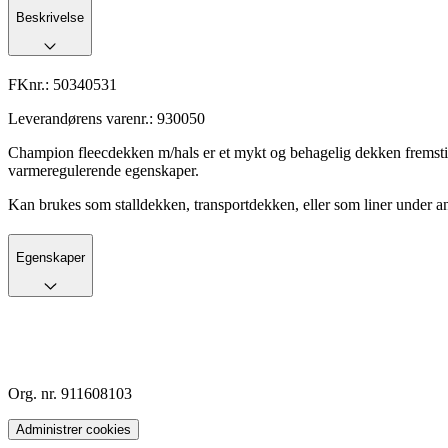
Beskrivelse
FKnr.:
50340531
Leverandørens varenr.:
930050
Champion fleecdekken m/hals er et mykt og behagelig dekken fremstilt i
varmeregulerende egenskaper.
Kan brukes som stalldekken, transportdekken, eller som liner under a
Egenskaper
Org. nr. 911608103
Administrer cookies