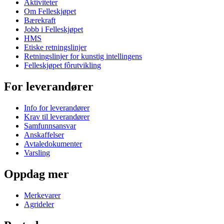
Aktiviteter
Om Felleskjøpet
Bærekraft
Jobb i Felleskjøpet
HMS
Etiske retningslinjer
Retningslinjer for kunstig intellingens
Felleskjøpet fôrutvikling
For leverandører
Info for leverandører
Krav til leverandører
Samfunnsansvar
Anskaffelser
Avtaledokumenter
Varsling
Oppdag mer
Merkevarer
Agrideler