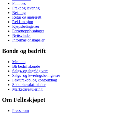
Finn oss
Frakt og levering
Betaling
Retur og angrerett
Reklamasjon
Kjøpsbetingelser
Personopplysninger
Nettsvindel
Informasjonskapsler
Bonde og bedrift
Medlem
Bli bedriftskunde
Salgs- og fagrådgivere
Salgs- og leveringsbetingelser
Fakturakopi og kontoutdrag
Sikkerhetsdatablader
Markedsregulering
Om Felleskjøpet
Presserom