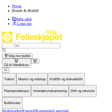
Privat
Bonde & Bedrift
Min gård
Logg inn
Velg min butikk
Gå til
Handlekurv
Traktor
Maskin og redskap
Kraftfôr og tilskuddsfôr
Planteproduksjon
Innendørsmekanisering
Drift og rekvisita
Butikkvarer
Bruktmarked
Fagstoff
Kampanjer
Lagersalg