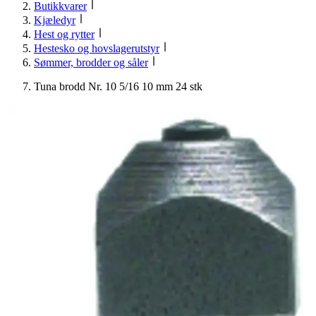
Butikkvarer
Kjæledyr
Hest og rytter
Hestesko og hovslagerutstyr
Sømmer, brodder og såler
Tuna brodd Nr. 10 5/16 10 mm 24 stk