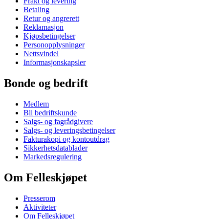
Frakt og levering
Betaling
Retur og angrerett
Reklamasjon
Kjøpsbetingelser
Personopplysninger
Nettsvindel
Informasjonskapsler
Bonde og bedrift
Medlem
Bli bedriftskunde
Salgs- og fagrådgivere
Salgs- og leveringsbetingelser
Fakturakopi og kontoutdrag
Sikkerhetsdatablader
Markedsregulering
Om Felleskjøpet
Presserom
Aktiviteter
Om Felleskjøpet