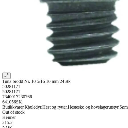
Tuna brodd Nr. 10 5/16 10 mm 24 stk
50281171
50281171
7340017230766
641056SK
Butikkvarer,Kjæledyr,Hest og rytter,Hestesko og hovslagerutstyr,Søm
Out of stock
Heimer
215.2
NOK