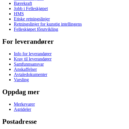
Bærekraft
Jobb i Felleskjøpet
HMS
Etiske retningslinjer
Retningslinjer for kunstig intellingens
Felleskjøpet fôrutvikling
For leverandører
Info for leverandører
Krav til leverandører
Samfunnsansvar
Anskaffelser
Avtaledokumenter
Varsling
Oppdag mer
Merkevarer
Agrideler
Postadresse