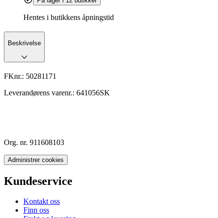
På lager i 12 butikker
Hentes i butikkens åpningstid
Beskrivelse
FKnr.:
50281171
Leverandørens varenr.:
641056SK
Org. nr. 911608103
Administrer cookies
Kundeservice
Kontakt oss
Finn oss