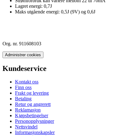
Strømforbruk kan variere mellom 22 til 70mA
Lagret energi: 0,7J
Maks utgående energi: 0,5J (9V) og 0,6J
Org. nr. 911608103
Administrer cookies
Kundeservice
Kontakt oss
Finn oss
Frakt og levering
Betaling
Retur og angrerett
Reklamasjon
Kjøpsbetingelser
Personopplysninger
Nettsvindel
Informasjonskapsler