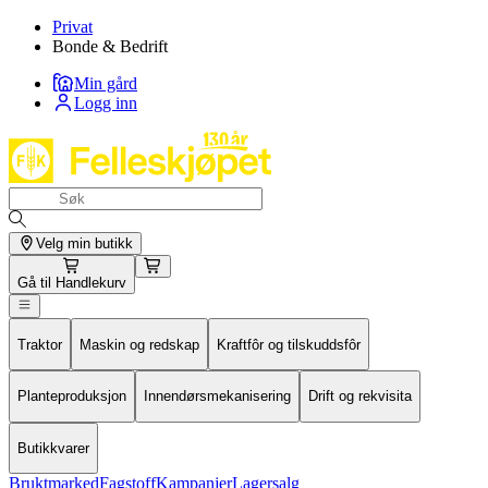
Privat
Bonde & Bedrift
Min gård
Logg inn
Velg min butikk
Gå til
Handlekurv
Traktor
Maskin og redskap
Kraftfôr og tilskuddsfôr
Planteproduksjon
Innendørsmekanisering
Drift og rekvisita
Butikkvarer
Bruktmarked
Fagstoff
Kampanjer
Lagersalg