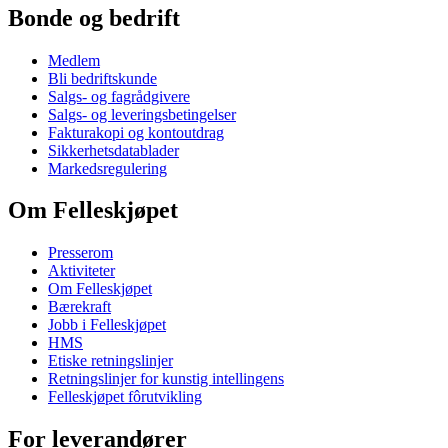
Bonde og bedrift
Medlem
Bli bedriftskunde
Salgs- og fagrådgivere
Salgs- og leveringsbetingelser
Fakturakopi og kontoutdrag
Sikkerhetsdatablader
Markedsregulering
Om Felleskjøpet
Presserom
Aktiviteter
Om Felleskjøpet
Bærekraft
Jobb i Felleskjøpet
HMS
Etiske retningslinjer
Retningslinjer for kunstig intellingens
Felleskjøpet fôrutvikling
For leverandører