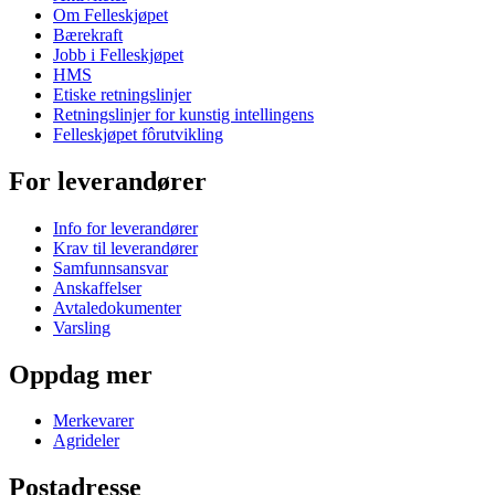
Om Felleskjøpet
Bærekraft
Jobb i Felleskjøpet
HMS
Etiske retningslinjer
Retningslinjer for kunstig intellingens
Felleskjøpet fôrutvikling
For leverandører
Info for leverandører
Krav til leverandører
Samfunnsansvar
Anskaffelser
Avtaledokumenter
Varsling
Oppdag mer
Merkevarer
Agrideler
Postadresse