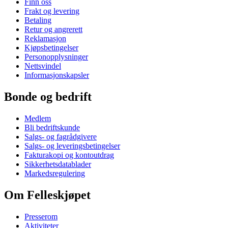
Finn oss
Frakt og levering
Betaling
Retur og angrerett
Reklamasjon
Kjøpsbetingelser
Personopplysninger
Nettsvindel
Informasjonskapsler
Bonde og bedrift
Medlem
Bli bedriftskunde
Salgs- og fagrådgivere
Salgs- og leveringsbetingelser
Fakturakopi og kontoutdrag
Sikkerhetsdatablader
Markedsregulering
Om Felleskjøpet
Presserom
Aktiviteter