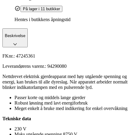
På lager i 11 butikker
Hentes i butikkens åpningstid
Beskrivelse
FKnr.:
47245361
Leverandørens varenr.:
94290080
Nettdrevet elektrisk gjerdeapparat med høy utgående spenning og
energi, kan brukes til alle dyreslag. Når apparatet arbeider normalt
blinker indikatorlampen med en pulserende lyd.
Passer korte og middels lange gjerder
Robust løsning med lavt energiforbruk
Meget enkelt å bruke med indikering for enkel overvåkning
Tekniske data
230 V
Maks utgående spenning 8750 V