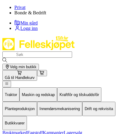
Privat
Bonde & Bedrift
Min gård
Logg inn
Velg min butikk
Gå til
Handlekurv
Traktor
Maskin og redskap
Kraftfôr og tilskuddsfôr
Planteproduksjon
Innendørsmekanisering
Drift og rekvisita
Butikkvarer
Bruktmarked
Fagstoff
Kampanjer
Lagersalg