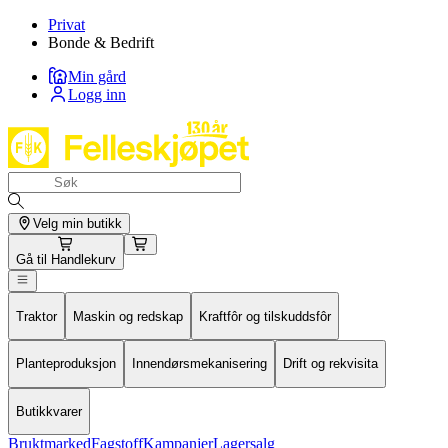
Privat
Bonde & Bedrift
Min gård
Logg inn
Velg min butikk
Gå til
Handlekurv
Traktor
Maskin og redskap
Kraftfôr og tilskuddsfôr
Planteproduksjon
Innendørsmekanisering
Drift og rekvisita
Butikkvarer
Bruktmarked
Fagstoff
Kampanjer
Lagersalg