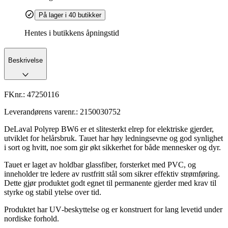
På lager i 40 butikker
Hentes i butikkens åpningstid
Beskrivelse
FKnr.:
47250116
Leverandørens varenr.:
2150030752
DeLaval Polyrep BW6 er et slitesterkt elrep for elektriske gjerder,
utviklet for helårsbruk. Tauet har høy ledningsevne og god synlighet
i sort og hvitt, noe som gir økt sikkerhet for både mennesker og dyr.
Tauet er laget av holdbar glassfiber, forsterket med PVC, og
inneholder tre ledere av rustfritt stål som sikrer effektiv strømføring.
Dette gjør produktet godt egnet til permanente gjerder med krav til
styrke og stabil ytelse over tid.
Produktet har UV‑beskyttelse og er konstruert for lang levetid under
nordiske forhold.