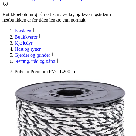
Butikkbeholdning på nett kan avvike, og leveringstiden i
nettbutikken er for tiden lengre enn normalt
Forsiden
Butikkvarer
Kjæledyr
Hest og rytter
Gjerder og grinder
Netting, tråd og bånd
Polytau Premium PVC L200 m