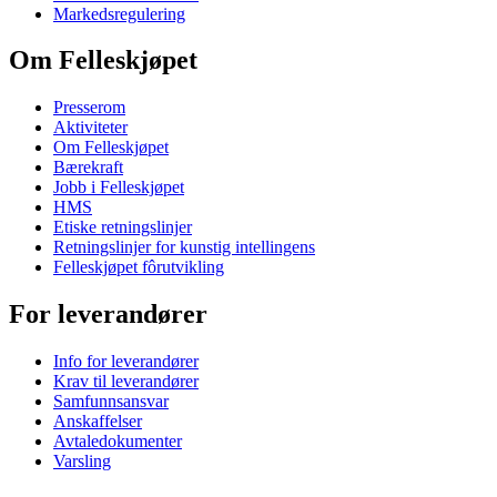
Markedsregulering
Om Felleskjøpet
Presserom
Aktiviteter
Om Felleskjøpet
Bærekraft
Jobb i Felleskjøpet
HMS
Etiske retningslinjer
Retningslinjer for kunstig intellingens
Felleskjøpet fôrutvikling
For leverandører
Info for leverandører
Krav til leverandører
Samfunnsansvar
Anskaffelser
Avtaledokumenter
Varsling