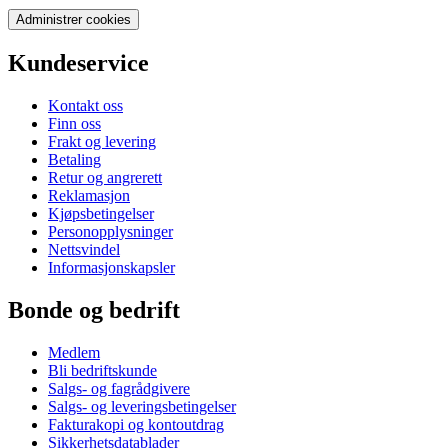
Administrer cookies
Kundeservice
Kontakt oss
Finn oss
Frakt og levering
Betaling
Retur og angrerett
Reklamasjon
Kjøpsbetingelser
Personopplysninger
Nettsvindel
Informasjonskapsler
Bonde og bedrift
Medlem
Bli bedriftskunde
Salgs- og fagrådgivere
Salgs- og leveringsbetingelser
Fakturakopi og kontoutdrag
Sikkerhetsdatablader