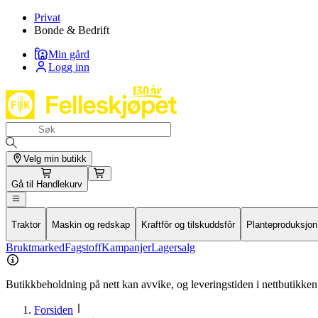
Privat
Bonde & Bedrift
Min gård
Logg inn
Velg min butikk
Gå til
Handlekurv
Traktor
Maskin og redskap
Kraftfôr og tilskuddsfôr
Planteproduksjon
Bruktmarked
Fagstoff
Kampanjer
Lagersalg
Butikkbeholdning på nett kan avvike, og leveringstiden i nettbutikken 
Forsiden