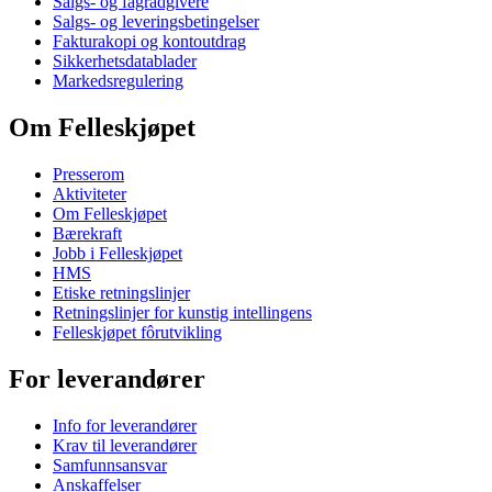
Salgs- og fagrådgivere
Salgs- og leveringsbetingelser
Fakturakopi og kontoutdrag
Sikkerhetsdatablader
Markedsregulering
Om Felleskjøpet
Presserom
Aktiviteter
Om Felleskjøpet
Bærekraft
Jobb i Felleskjøpet
HMS
Etiske retningslinjer
Retningslinjer for kunstig intellingens
Felleskjøpet fôrutvikling
For leverandører
Info for leverandører
Krav til leverandører
Samfunnsansvar
Anskaffelser