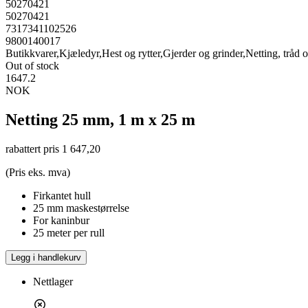
50270421
50270421
7317341102526
9800140017
Butikkvarer,Kjæledyr,Hest og rytter,Gjerder og grinder,Netting, tråd 
Out of stock
1647.2
NOK
Netting 25 mm, 1 m x 25 m
rabattert pris
1 647,20
(Pris eks. mva)
Firkantet hull
25 mm maskestørrelse
For kaninbur
25 meter per rull
Legg i handlekurv
Nettlager