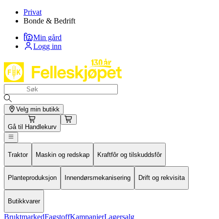
Privat
Bonde & Bedrift
Min gård
Logg inn
Velg min butikk
Gå til
Handlekurv
Traktor
Maskin og redskap
Kraftfôr og tilskuddsfôr
Planteproduksjon
Innendørsmekanisering
Drift og rekvisita
Butikkvarer
Bruktmarked
Fagstoff
Kampanjer
Lagersalg