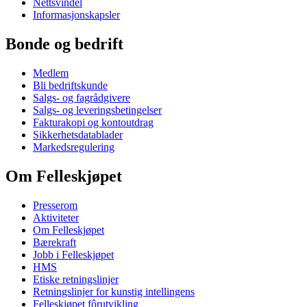
Nettsvindel
Informasjonskapsler
Bonde og bedrift
Medlem
Bli bedriftskunde
Salgs- og fagrådgivere
Salgs- og leveringsbetingelser
Fakturakopi og kontoutdrag
Sikkerhetsdatablader
Markedsregulering
Om Felleskjøpet
Presserom
Aktiviteter
Om Felleskjøpet
Bærekraft
Jobb i Felleskjøpet
HMS
Etiske retningslinjer
Retningslinjer for kunstig intellingens
Felleskjøpet fôrutvikling