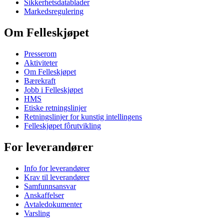
Sikkerhetsdatablader
Markedsregulering
Om Felleskjøpet
Presserom
Aktiviteter
Om Felleskjøpet
Bærekraft
Jobb i Felleskjøpet
HMS
Etiske retningslinjer
Retningslinjer for kunstig intellingens
Felleskjøpet fôrutvikling
For leverandører
Info for leverandører
Krav til leverandører
Samfunnsansvar
Anskaffelser
Avtaledokumenter
Varsling