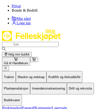
Privat
Bonde & Bedrift
Min gård
Logg inn
Velg min butikk
Gå til
Handlekurv
Traktor
Maskin og redskap
Kraftfôr og tilskuddsfôr
Planteproduksjon
Innendørsmekanisering
Drift og rekvisita
Butikkvarer
Bruktmarked
Fagstoff
Kampanjer
Lagersalg