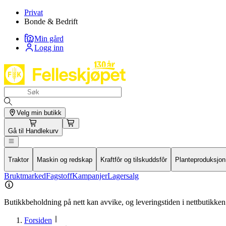
Privat
Bonde & Bedrift
Min gård
Logg inn
Velg min butikk
Gå til
Handlekurv
Traktor
Maskin og redskap
Kraftfôr og tilskuddsfôr
Planteproduksjon
Bruktmarked
Fagstoff
Kampanjer
Lagersalg
Butikkbeholdning på nett kan avvike, og leveringstiden i nettbutikken 
Forsiden