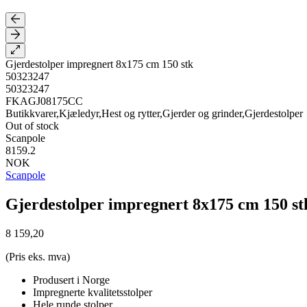
Gjerdestolper impregnert 8x175 cm 150 stk
50323247
50323247
FKAGJ08175CC
Butikkvarer,Kjæledyr,Hest og rytter,Gjerder og grinder,Gjerdestolper
Out of stock
Scanpole
8159.2
NOK
Scanpole
Gjerdestolper impregnert 8x175 cm 150 st
8 159,20
(Pris eks. mva)
Produsert i Norge
Impregnerte kvalitetsstolper
Hele runde stolper