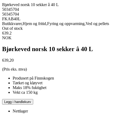
Bjørkeved norsk 10 sekker â 40 L
50345704
50345704
FKAB40L
Butikkvarer,Hjem og fritid,Fyring og oppvarming,Ved og pellets
Out of stock
639.2
NOK
Bjørkeved norsk 10 sekker â 40 L
639,20
(Pris eks. mva)
Produsert på Finnskogen
Tørket og kløyvet
Maks 18% fuktighet
Vekt ca 150 kg
Legg i handlekurv
Nettlager