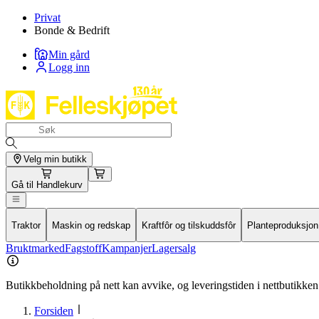
Privat
Bonde & Bedrift
Min gård
Logg inn
Velg min butikk
Gå til
Handlekurv
Traktor
Maskin og redskap
Kraftfôr og tilskuddsfôr
Planteproduksjon
Bruktmarked
Fagstoff
Kampanjer
Lagersalg
Butikkbeholdning på nett kan avvike, og leveringstiden i nettbutikken 
Forsiden