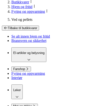
Butikkvarer
Hjem og fritid
Fyring og oppvarming
Ved og pellets
Tilbake til
butikkvarer
Se alt innen
hjem og fritid
Brannvern og sikkerhet
El-artikler og belysning
Fanshop
Fyring og oppvarming
Interiør
Leker