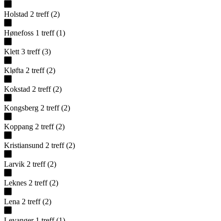
Holstad
2
treff
(
2
)
Hønefoss
1
treff
(
1
)
Klett
3
treff
(
3
)
Kløfta
2
treff
(
2
)
Kokstad
2
treff
(
2
)
Kongsberg
2
treff
(
2
)
Koppang
2
treff
(
2
)
Kristiansund
2
treff
(
2
)
Larvik
2
treff
(
2
)
Leknes
2
treff
(
2
)
Lena
2
treff
(
2
)
Levanger
1
treff
(
1
)