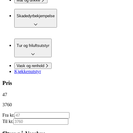
Mat og drikke
Skadedyrbekjempelse
Tur og friluftsutstyr
Vask og renhold
Kjøkkenutstyr
Pris
47
3760
Fra kr.
Til kr.