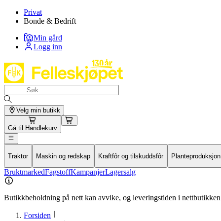
Privat
Bonde & Bedrift
Min gård
Logg inn
Velg min butikk
Gå til
Handlekurv
Traktor
Maskin og redskap
Kraftfôr og tilskuddsfôr
Planteproduksjon
Bruktmarked
Fagstoff
Kampanjer
Lagersalg
Butikkbeholdning på nett kan avvike, og leveringstiden i nettbutikken 
Forsiden