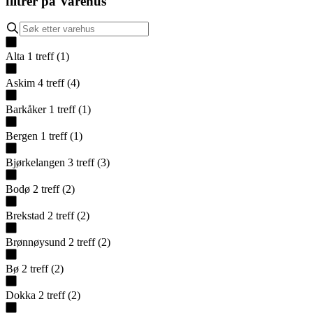
filtrer på
Varehus
Alta
1
treff
(
1
)
Askim
4
treff
(
4
)
Barkåker
1
treff
(
1
)
Bergen
1
treff
(
1
)
Bjørkelangen
3
treff
(
3
)
Bodø
2
treff
(
2
)
Brekstad
2
treff
(
2
)
Brønnøysund
2
treff
(
2
)
Bø
2
treff
(
2
)
Dokka
2
treff
(
2
)