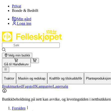
Privat
Bonde & Bedrift
Min gård
Logg inn
Velg min butikk
Gå til
Handlekurv
Traktor
Maskin og redskap
Kraftfôr og tilskuddsfôr
Planteproduksjon
Bruktmarked
Fagstoff
Kampanjer
Lagersalg
Butikkbeholdning på nett kan avvike, og leveringstiden i nettbutikken 
Forsiden