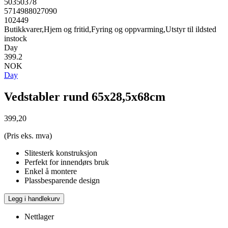
50350378
5714988027090
102449
Butikkvarer,Hjem og fritid,Fyring og oppvarming,Utstyr til ildsted
instock
Day
399.2
NOK
Day
Vedstabler rund 65x28,5x68cm
399,20
(Pris eks. mva)
Slitesterk konstruksjon
Perfekt for innendørs bruk
Enkel å montere
Plassbesparende design
Legg i handlekurv
Nettlager