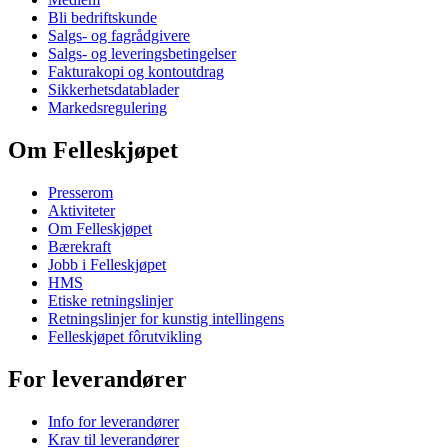
Bli bedriftskunde
Salgs- og fagrådgivere
Salgs- og leveringsbetingelser
Fakturakopi og kontoutdrag
Sikkerhetsdatablader
Markedsregulering
Om Felleskjøpet
Presserom
Aktiviteter
Om Felleskjøpet
Bærekraft
Jobb i Felleskjøpet
HMS
Etiske retningslinjer
Retningslinjer for kunstig intellingens
Felleskjøpet fôrutvikling
For leverandører
Info for leverandører
Krav til leverandører