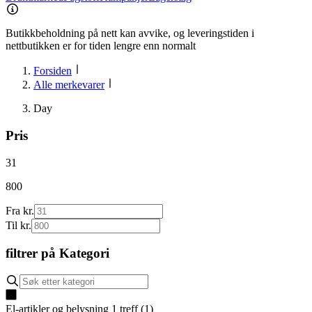
Butikkbeholdning på nett kan avvike, og leveringstiden i
nettbutikken er for tiden lengre enn normalt
Forsiden
Alle merkevarer
Day
Pris
31
800
Fra kr.
Til kr.
filtrer på
Kategori
El-artikler og belysning
1
treff
(
1
)