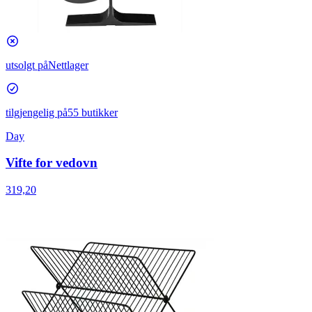
utsolgt på
Nettlager
tilgjengelig på
55 butikker
Day
Vifte for vedovn
319,20