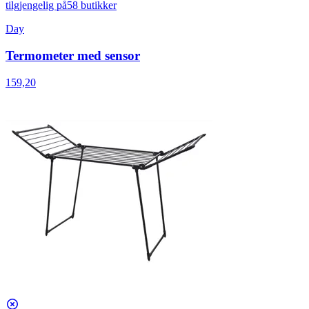
tilgjengelig på
58 butikker
Day
Termometer med sensor
159,20