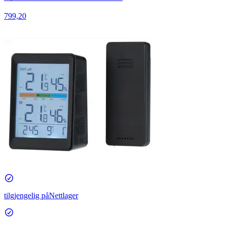
799,20
tilgjengelig på
Nettlager