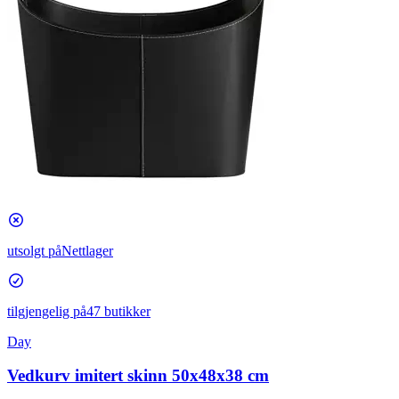
utsolgt på
Nettlager
tilgjengelig på
47 butikker
Day
Vedkurv imitert skinn 50x48x38 cm