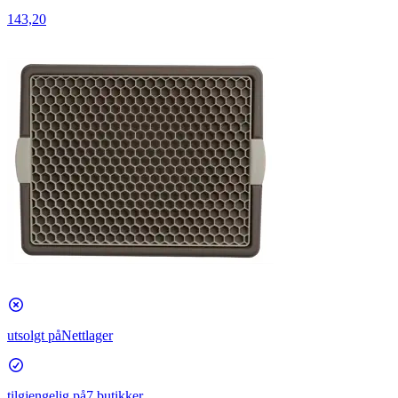
143,20
utsolgt på
Nettlager
tilgjengelig på
7 butikker