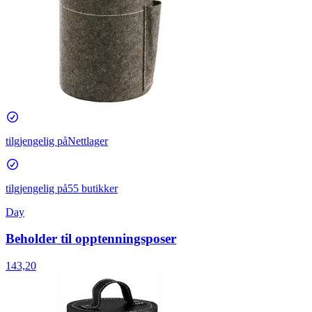
tilgjengelig på
Nettlager
tilgjengelig på
55 butikker
Day
Beholder til opptenningsposer
143,20