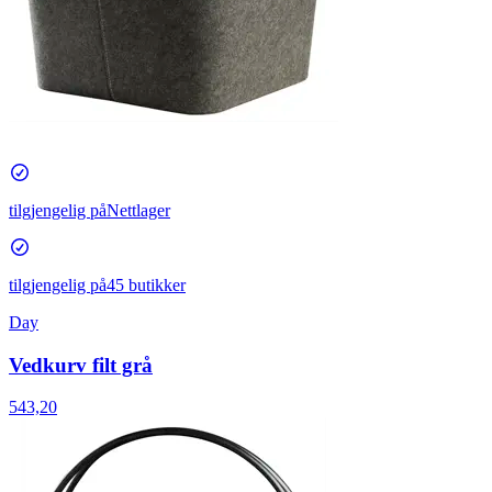
tilgjengelig på
Nettlager
tilgjengelig på
45 butikker
Day
Vedkurv filt grå
543,20