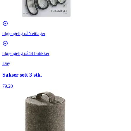
tilgjengelig på
Nettlager
tilgjengelig på
44 butikker
Day
Sakser sett 3 stk.
79,20