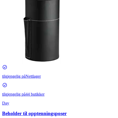
tilgjengelig på
Nettlager
tilgjengelig på
44 butikker
Day
Beholder til opptenningsposer