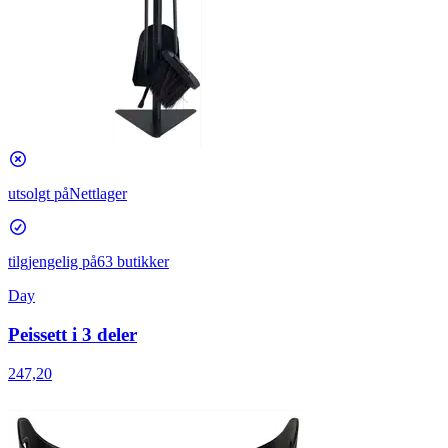
utsolgt på
Nettlager
tilgjengelig på
63 butikker
Day
Peissett i 3 deler
247,20