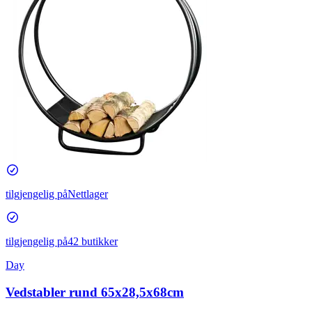
tilgjengelig på
Nettlager
tilgjengelig på
42 butikker
Day
Vedstabler rund 65x28,5x68cm