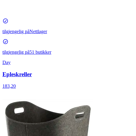
tilgjengelig på
Nettlager
tilgjengelig på
51 butikker
Day
Epleskreller
183,20