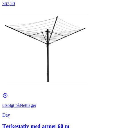
367,20
utsolgt på
Nettlager
Day
Tørkestativ med armer 60 m