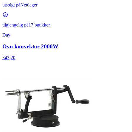
utsolgt på
Nettlager
tilgjengelig på
17 butikker
Day
Ovn konvektor 2000W
343,20