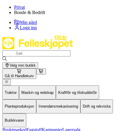
Privat
Bonde & Bedrift
Min gård
Logg inn
Velg min butikk
Gå til
Handlekurv
Traktor
Maskin og redskap
Kraftfôr og tilskuddsfôr
Planteproduksjon
Innendørsmekanisering
Drift og rekvisita
Butikkvarer
Bruktmarked
Fagstoff
Kampanjer
Lagersalg