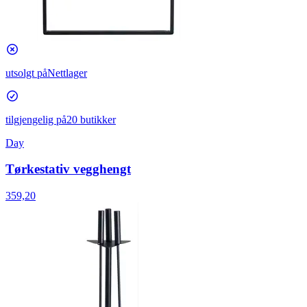
utsolgt på
Nettlager
tilgjengelig på
20 butikker
Day
Tørkestativ vegghengt
359,20