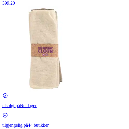
399,20
utsolgt på
Nettlager
tilgjengelig på
44 butikker