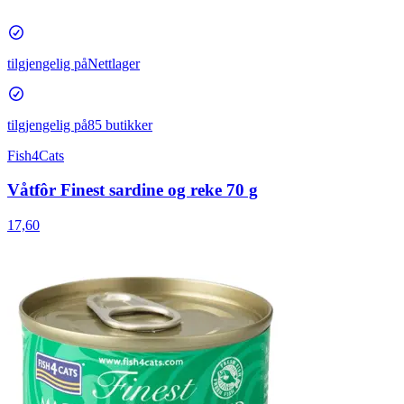
tilgjengelig på
Nettlager
tilgjengelig på
85 butikker
Fish4Cats
Våtfôr Finest sardine og reke 70 g
17,60