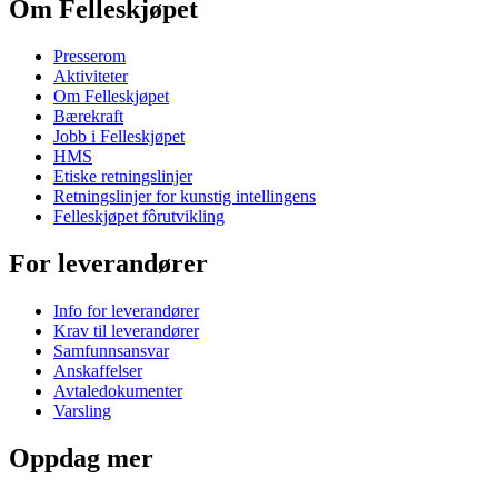
Om Felleskjøpet
Presserom
Aktiviteter
Om Felleskjøpet
Bærekraft
Jobb i Felleskjøpet
HMS
Etiske retningslinjer
Retningslinjer for kunstig intellingens
Felleskjøpet fôrutvikling
For leverandører
Info for leverandører
Krav til leverandører
Samfunnsansvar
Anskaffelser
Avtaledokumenter
Varsling
Oppdag mer