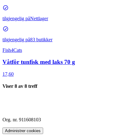
tilgjengelig på
Nettlager
tilgjengelig på
83 butikker
Fish4Cats
Våtfôr tunfisk med laks 70 g
17,60
Viser
8
av
8
treff
Org. nr. 911608103
Administrer cookies