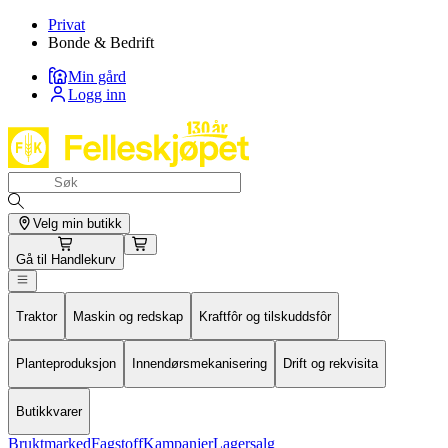
Privat
Bonde & Bedrift
Min gård
Logg inn
Velg min butikk
Gå til
Handlekurv
Traktor
Maskin og redskap
Kraftfôr og tilskuddsfôr
Planteproduksjon
Innendørsmekanisering
Drift og rekvisita
Butikkvarer
Bruktmarked
Fagstoff
Kampanjer
Lagersalg