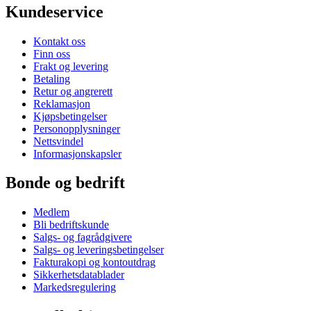
Kundeservice
Kontakt oss
Finn oss
Frakt og levering
Betaling
Retur og angrerett
Reklamasjon
Kjøpsbetingelser
Personopplysninger
Nettsvindel
Informasjonskapsler
Bonde og bedrift
Medlem
Bli bedriftskunde
Salgs- og fagrådgivere
Salgs- og leveringsbetingelser
Fakturakopi og kontoutdrag
Sikkerhetsdatablader
Markedsregulering