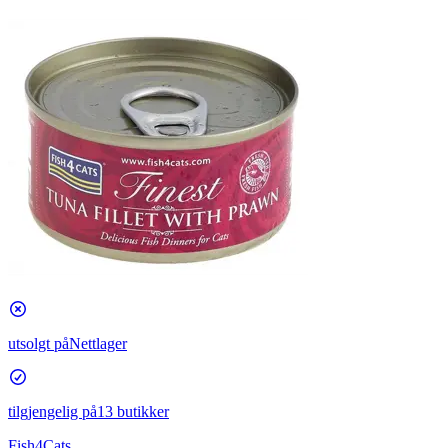
utsolgt på
Nettlager
tilgjengelig på
13 butikker
Fish4Cats