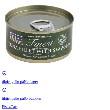
tilgjengelig på
Nettlager
tilgjengelig på
85 butikker
Fish4Cats