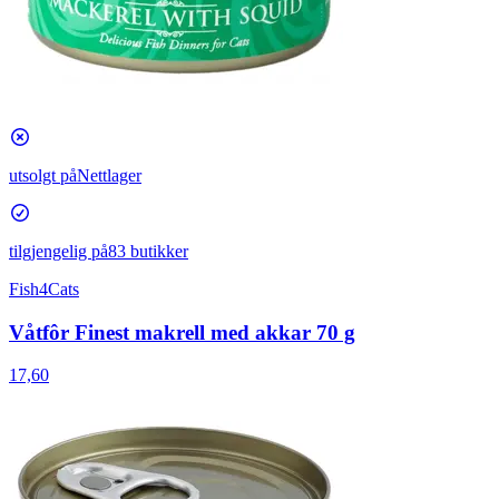
utsolgt på
Nettlager
tilgjengelig på
83 butikker
Fish4Cats
Våtfôr Finest makrell med akkar 70 g
17,60