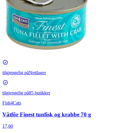
tilgjengelig på
Nettlager
tilgjengelig på
85 butikker
Fish4Cats
Våtfôr Finest tunfisk og krabbe 70 g
17,60