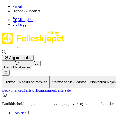
Privat
Bonde & Bedrift
Min gård
Logg inn
Velg min butikk
Gå til
Handlekurv
Traktor
Maskin og redskap
Kraftfôr og tilskuddsfôr
Planteproduksjon
Bruktmarked
Fagstoff
Kampanjer
Lagersalg
Butikkbeholdning på nett kan avvike, og leveringstiden i nettbutikken 
Forsiden