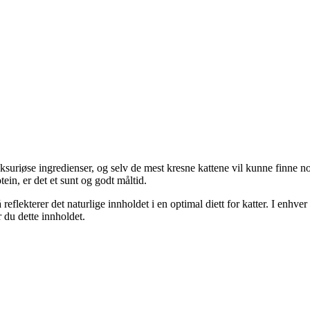
uksuriøse ingredienser, og selv de mest kresne kattene vil kunne finne no
ein, er det et sunt og godt måltid.
reflekterer det naturlige innholdet i en optimal diett for katter. I enhve
 du dette innholdet.