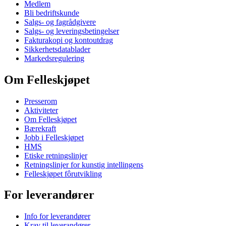
Medlem
Bli bedriftskunde
Salgs- og fagrådgivere
Salgs- og leveringsbetingelser
Fakturakopi og kontoutdrag
Sikkerhetsdatablader
Markedsregulering
Om Felleskjøpet
Presserom
Aktiviteter
Om Felleskjøpet
Bærekraft
Jobb i Felleskjøpet
HMS
Etiske retningslinjer
Retningslinjer for kunstig intellingens
Felleskjøpet fôrutvikling
For leverandører
Info for leverandører
Krav til leverandører