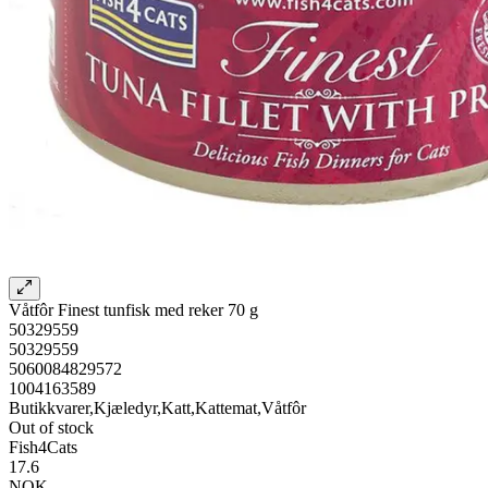
Våtfôr Finest tunfisk med reker 70 g
50329559
50329559
5060084829572
1004163589
Butikkvarer,Kjæledyr,Katt,Kattemat,Våtfôr
Out of stock
Fish4Cats
17.6
NOK