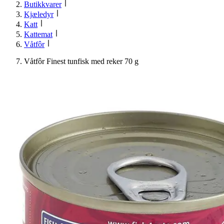
Butikkvarer
Kjæledyr
Katt
Kattemat
Våtfôr
Våtfôr Finest tunfisk med reker 70 g