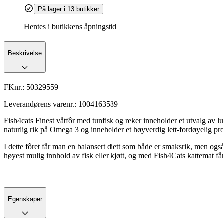
På lager i 13 butikker
Hentes i butikkens åpningstid
Beskrivelse
FKnr.:
50329559
Leverandørens varenr.:
1004163589
Fish4cats Finest våtfôr med tunfisk og reker inneholder et utvalg av l
naturlig rik på Omega 3 og inneholder et høyverdig lett-fordøyelig prot
I dette fôret får man en balansert diett som både er smaksrik, men også 
høyest mulig innhold av fisk eller kjøtt, og med Fish4Cats kattemat får
Egenskaper