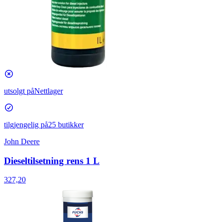
utsolgt på
Nettlager
tilgjengelig på
25 butikker
John Deere
Dieseltilsetning rens 1 L
327,20