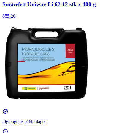
Smørefett Uniway Li 62 12 stk x 400 g
855,20
tilgjengelig på
Nettlager