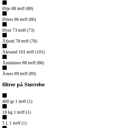
Ørje
88
treff
(
88
)
Ørnes
86
treff
(
86
)
Øyer
73
treff
(
73
)
Åfjord
78
treff
(
78
)
Ålesund
101
treff
(
101
)
Åndalsnes
88
treff
(
88
)
Årnes
89
treff
(
89
)
filtrer på
Størrelse
400 gr
1
treff
(
1
)
18 kg
1
treff
(
1
)
5 L
1
treff
(
1
)