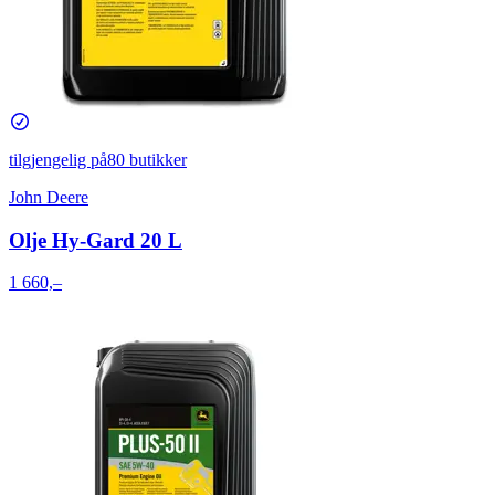
tilgjengelig på
80 butikker
John Deere
Olje Hy-Gard 20 L
1 660,–