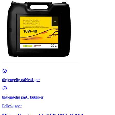
tilgjengelig på
Nettlager
tilgjengelig på
91 butikker
Felleskjøpet