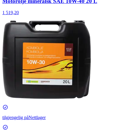
Motorolje mineralsk SAE 10W-40 20 L
1 519,20
tilgjengelig på
Nettlager