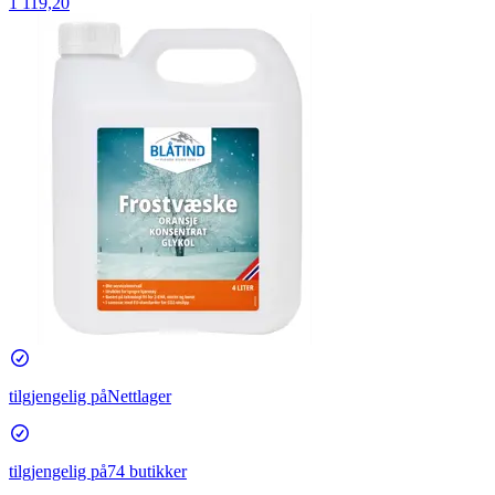
1 119,20
tilgjengelig på
Nettlager
tilgjengelig på
74 butikker