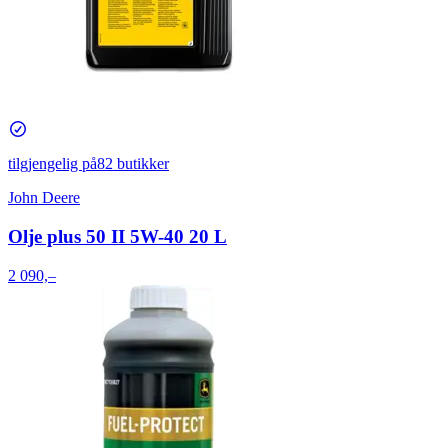
tilgjengelig på
82 butikker
John Deere
Olje plus 50 II 5W-40 20 L
2 090,–