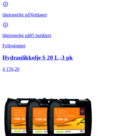
tilgjengelig på
Nettlager
tilgjengelig på
85 butikker
Felleskjøpet
Hydraulikkolje S 20 L -3 pk
4 159,20