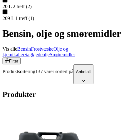
20 L
2
treff
(
2
)
209 L
1
treff
(
1
)
Bensin, olje og smøremidler
Vis alle
Bensin
Frostvæske
Olje og
kjemikalier
Sagkjedeolje
Smøremidler
Filter
Produktsortering
137 varer sortert på
Anbefalt
Produkter