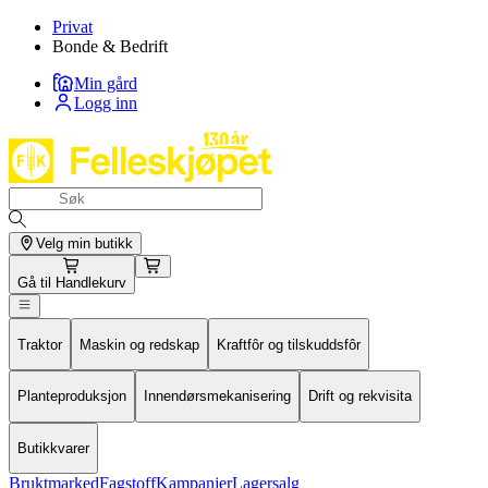
Privat
Bonde & Bedrift
Min gård
Logg inn
Velg min butikk
Gå til
Handlekurv
Traktor
Maskin og redskap
Kraftfôr og tilskuddsfôr
Planteproduksjon
Innendørsmekanisering
Drift og rekvisita
Butikkvarer
Bruktmarked
Fagstoff
Kampanjer
Lagersalg