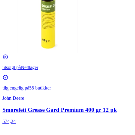
utsolgt på
Nettlager
tilgjengelig på
55 butikker
John Deere
Smørefett Grease Gard Premium 400 gr 12 pk
574,24