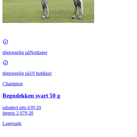
tilgjengelig på
Nettlager
tilgjengelig på
19 butikker
Champion
Regndekken svart 50 g
rabattert pris
639,20
førpris
2 079,20
Lagersalg