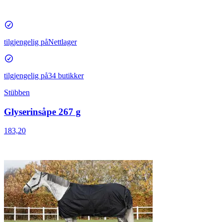
tilgjengelig på
Nettlager
tilgjengelig på
34 butikker
Stübben
Glyserinsåpe 267 g
183,20