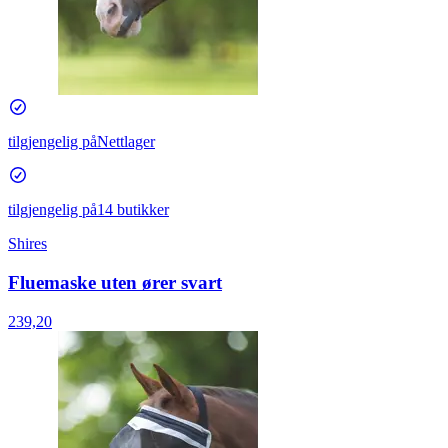
tilgjengelig på
Nettlager
tilgjengelig på
14 butikker
Shires
Fluemaske uten ører svart
239,20