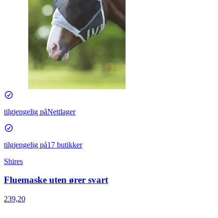
tilgjengelig på
Nettlager
tilgjengelig på
17 butikker
Shires
Fluemaske uten ører svart
239,20