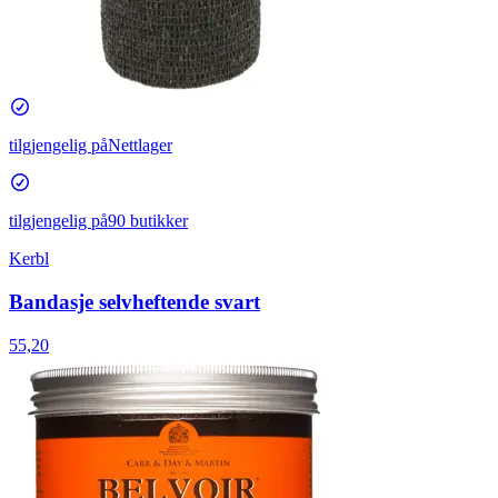
tilgjengelig på
Nettlager
tilgjengelig på
90 butikker
Kerbl
Bandasje selvheftende svart
55,20