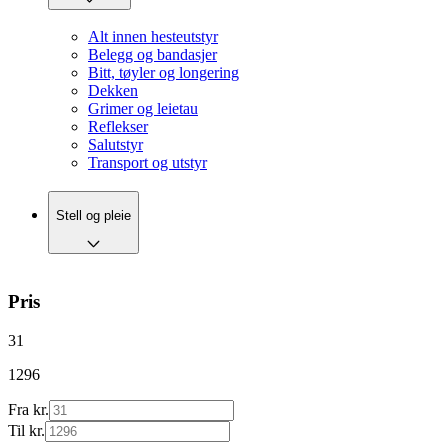
Alt innen hesteutstyr
Belegg og bandasjer
Bitt, tøyler og longering
Dekken
Grimer og leietau
Reflekser
Salutstyr
Transport og utstyr
Stell og pleie
Pris
31
1296
Fra kr.
Til kr.