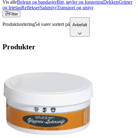
Vis alle
Belegg og bandasjer
Bitt, tøyler og longering
Dekken
Grimer
og leietau
Reflekser
Salutstyr
Transport og utstyr
Filter
Produktsortering
54 varer sortert på
Anbefalt
Produkter