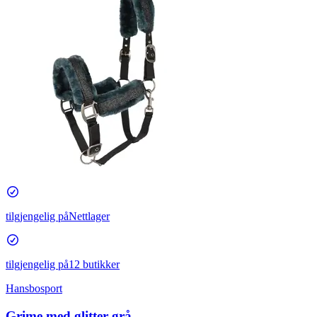
tilgjengelig på
Nettlager
tilgjengelig på
12 butikker
Hansbosport
Grime med glitter grå