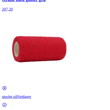
207,20
utsolgt på
Nettlager