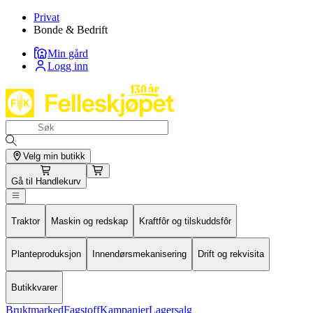
Privat
Bonde & Bedrift
Min gård
Logg inn
Velg min butikk
Gå til
Handlekurv
Traktor
Maskin og redskap
Kraftfôr og tilskuddsfôr
Planteproduksjon
Innendørsmekanisering
Drift og rekvisita
Butikkvarer
Bruktmarked
Fagstoff
Kampanjer
Lagersalg