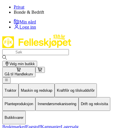
Privat
Bonde & Bedrift
Min gård
Logg inn
Velg min butikk
Gå til
Handlekurv
Traktor
Maskin og redskap
Kraftfôr og tilskuddsfôr
Planteproduksjon
Innendørsmekanisering
Drift og rekvisita
Butikkvarer
Bruktmarked
Fagstoff
Kampanjer
Lagersalg