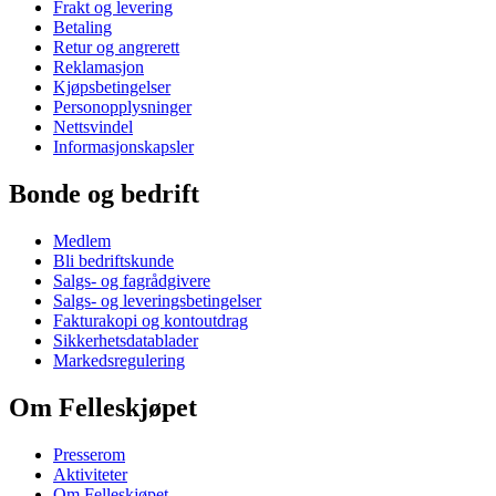
Frakt og levering
Betaling
Retur og angrerett
Reklamasjon
Kjøpsbetingelser
Personopplysninger
Nettsvindel
Informasjonskapsler
Bonde og bedrift
Medlem
Bli bedriftskunde
Salgs- og fagrådgivere
Salgs- og leveringsbetingelser
Fakturakopi og kontoutdrag
Sikkerhetsdatablader
Markedsregulering
Om Felleskjøpet
Presserom
Aktiviteter
Om Felleskjøpet