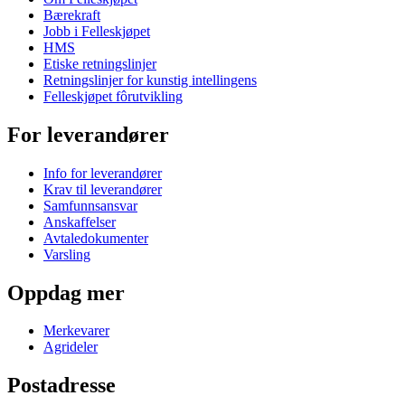
Bærekraft
Jobb i Felleskjøpet
HMS
Etiske retningslinjer
Retningslinjer for kunstig intellingens
Felleskjøpet fôrutvikling
For leverandører
Info for leverandører
Krav til leverandører
Samfunnsansvar
Anskaffelser
Avtaledokumenter
Varsling
Oppdag mer
Merkevarer
Agrideler
Postadresse