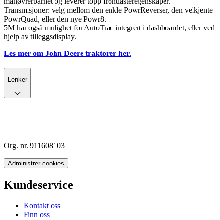
manøvrerbarhet og leverer topp frontlasteregenskaper.
Transmisjoner: velg mellom den enkle PowrReverser, den velkjente
PowrQuad, eller den nye Powr8.
5M har også mulighet for AutoTrac integrert i dashboardet, eller ved
hjelp av tilleggsdisplay.
Les mer om John Deere traktorer her.
Lenker
Org. nr. 911608103
Administrer cookies
Kundeservice
Kontakt oss
Finn oss