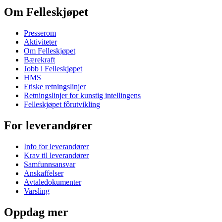
Om Felleskjøpet
Presserom
Aktiviteter
Om Felleskjøpet
Bærekraft
Jobb i Felleskjøpet
HMS
Etiske retningslinjer
Retningslinjer for kunstig intellingens
Felleskjøpet fôrutvikling
For leverandører
Info for leverandører
Krav til leverandører
Samfunnsansvar
Anskaffelser
Avtaledokumenter
Varsling
Oppdag mer