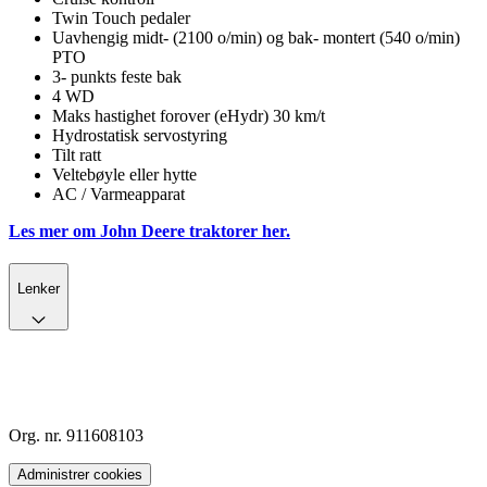
Twin Touch pedaler
Uavhengig midt- (2100 o/min) og bak- montert (540 o/min)
PTO
3- punkts feste bak
4 WD
Maks hastighet forover (eHydr) 30 km/t
Hydrostatisk servostyring
Tilt ratt
Veltebøyle eller hytte
AC / Varmeapparat
Les mer om John Deere traktorer her.
Lenker
Org. nr. 911608103
Administrer cookies