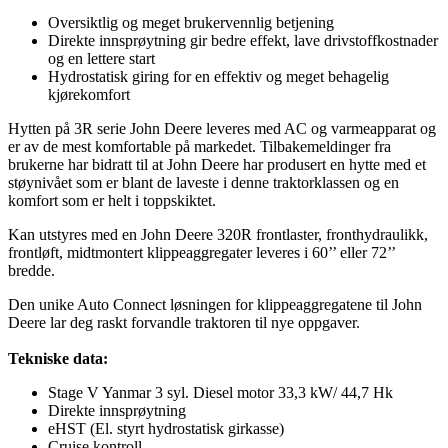
Oversiktlig og meget brukervennlig betjening
Direkte innsprøytning gir bedre effekt, lave drivstoffkostnader
og en lettere start
Hydrostatisk giring for en effektiv og meget behagelig
kjørekomfort
Hytten på 3R serie John Deere leveres med AC og varmeapparat og
er av de mest komfortable på markedet. Tilbakemeldinger fra
brukerne har bidratt til at John Deere har produsert en hytte med et
støynivået som er blant de laveste i denne traktorklassen og en
komfort som er helt i toppskiktet.
Kan utstyres med en John Deere 320R frontlaster, fronthydraulikk,
frontløft, midtmontert klippeaggregater leveres i 60’’ eller 72’’
bredde.
Den unike Auto Connect løsningen for klippeaggregatene til John
Deere lar deg raskt forvandle traktoren til nye oppgaver.
Tekniske data:
Stage V Yanmar 3 syl. Diesel motor 33,3 kW/ 44,7 Hk
Direkte innsprøytning
eHST (El. styrt hydrostatisk girkasse)
Cruise kontroll