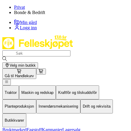
Privat
Bonde & Bedrift
Min gård
Logg inn
Velg min butikk
Gå til
Handlekurv
Traktor
Maskin og redskap
Kraftfôr og tilskuddsfôr
Planteproduksjon
Innendørsmekanisering
Drift og rekvisita
Butikkvarer
Bruktmarked
Fagstoff
Kampanjer
Lagersalg