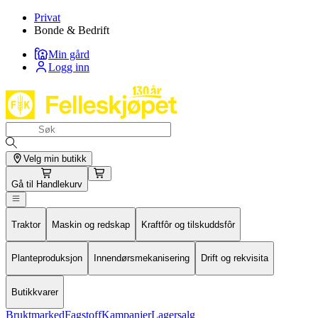
Privat
Bonde & Bedrift
Min gård
Logg inn
Velg min butikk
Gå til
Handlekurv
Traktor
Maskin og redskap
Kraftfôr og tilskuddsfôr
Planteproduksjon
Innendørsmekanisering
Drift og rekvisita
Butikkvarer
Bruktmarked
Fagstoff
Kampanjer
Lagersalg