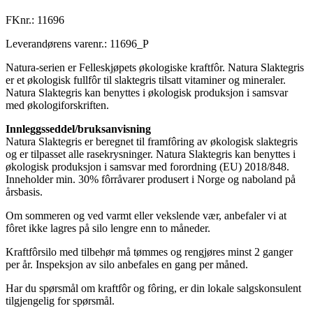
FKnr.:
11696
Leverandørens varenr.:
11696_P
Natura-serien er Felleskjøpets økologiske kraftfôr. Natura Slaktegris
er et økologisk fullfôr til slaktegris tilsatt vitaminer og mineraler.
Natura Slaktegris kan benyttes i økologisk produksjon i samsvar
med økologiforskriften.
Innleggsseddel/bruksanvisning
Natura Slaktegris er beregnet til framfôring av økologisk slaktegris
og er tilpasset alle rasekrysninger. Natura Slaktegris kan benyttes i
økologisk produksjon i samsvar med forordning (EU) 2018/848.
Inneholder min. 30% fôrråvarer produsert i Norge og naboland på
årsbasis.
Om sommeren og ved varmt eller vekslende vær, anbefaler vi at
fôret ikke lagres på silo lengre enn to måneder.
Kraftfôrsilo med tilbehør må tømmes og rengjøres minst 2 ganger
per år. Inspeksjon av silo anbefales en gang per måned.
Har du spørsmål om kraftfôr og fôring, er din lokale salgskonsulent
tilgjengelig for spørsmål.