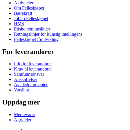
Aktiviteter
Om Felleskjøpet
Bærekraft
Jobb i Felleskjøpet
HMS
Etiske retningslinjer
Retningslinjer for kunstig intellingens
Felleskjøpet fôrutvikling
For leverandører
Info for leverandører
Krav til leverandører
Samfunnsansvar
Anskaffelser
Avtaledokumenter
Varsling
Oppdag mer
Merkevarer
Agrideler