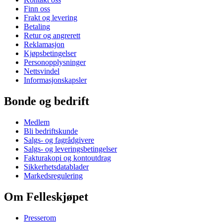
Finn oss
Frakt og levering
Betaling
Retur og angrerett
Reklamasjon
Kjøpsbetingelser
Personopplysninger
Nettsvindel
Informasjonskapsler
Bonde og bedrift
Medlem
Bli bedriftskunde
Salgs- og fagrådgivere
Salgs- og leveringsbetingelser
Fakturakopi og kontoutdrag
Sikkerhetsdatablader
Markedsregulering
Om Felleskjøpet
Presserom