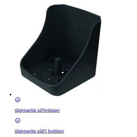
tilgjengelig på
Nettlager
tilgjengelig på
85 butikker