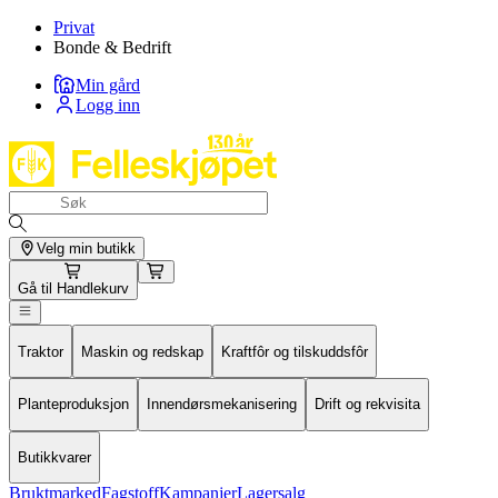
Privat
Bonde & Bedrift
Min gård
Logg inn
Velg min butikk
Gå til
Handlekurv
Traktor
Maskin og redskap
Kraftfôr og tilskuddsfôr
Planteproduksjon
Innendørsmekanisering
Drift og rekvisita
Butikkvarer
Bruktmarked
Fagstoff
Kampanjer
Lagersalg