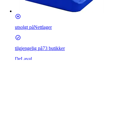
utsolgt på
Nettlager
tilgjengelig på
73 butikker
DeLaval
Saltsteinholder 10 kg
71,20
Org. nr. 911608103
Administrer cookies