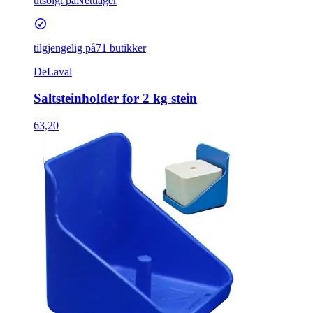
utsolgt på
Nettlager
tilgjengelig på
71 butikker
DeLaval
Saltsteinholder for 2 kg stein
63,20