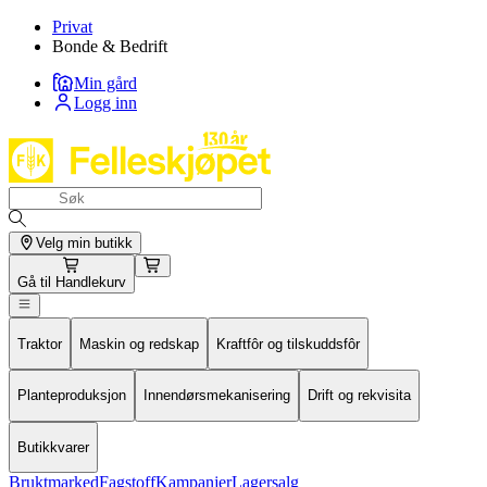
Privat
Bonde & Bedrift
Min gård
Logg inn
Velg min butikk
Gå til
Handlekurv
Traktor
Maskin og redskap
Kraftfôr og tilskuddsfôr
Planteproduksjon
Innendørsmekanisering
Drift og rekvisita
Butikkvarer
Bruktmarked
Fagstoff
Kampanjer
Lagersalg