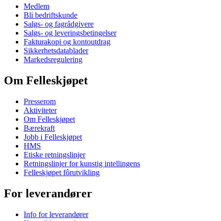
Medlem
Bli bedriftskunde
Salgs- og fagrådgivere
Salgs- og leveringsbetingelser
Fakturakopi og kontoutdrag
Sikkerhetsdatablader
Markedsregulering
Om Felleskjøpet
Presserom
Aktiviteter
Om Felleskjøpet
Bærekraft
Jobb i Felleskjøpet
HMS
Etiske retningslinjer
Retningslinjer for kunstig intellingens
Felleskjøpet fôrutvikling
For leverandører
Info for leverandører